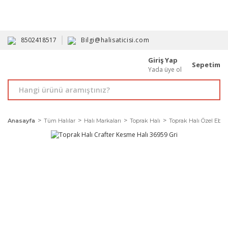
HAVALE İLE ALIMDA %10'A VARAN İNDİRİM - ÜYELERE ÖZEL
PROMOSYONLAR
8502418517
Bilgi@halisaticisi.com
Giriş Yap
Sepetim
Yada üye ol
Anasayfa
Tüm Halılar
Halı Markaları
Toprak Halı
Toprak Halı Özel Ebat