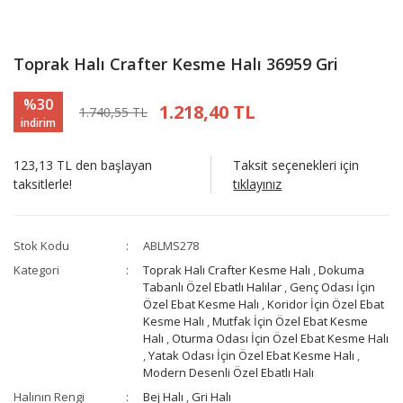
Toprak Halı Crafter Kesme Halı 36959 Gri
%30
1.218,40 TL
1.740,55 TL
indirim
123,13 TL den başlayan
Taksit seçenekleri için
taksitlerle!
tıklayınız
Stok Kodu
ABLMS278
Kategori
Toprak Halı Crafter Kesme Halı
,
Dokuma
Tabanlı Özel Ebatlı Halılar
,
Genç Odası İçin
Özel Ebat Kesme Halı
,
Koridor İçin Özel Ebat
Kesme Halı
,
Mutfak İçin Özel Ebat Kesme
Halı
,
Oturma Odası İçin Özel Ebat Kesme Halı
,
Yatak Odası İçin Özel Ebat Kesme Halı
,
Modern Desenli Özel Ebatlı Halı
Halının Rengi
Bej Halı
,
Gri Halı