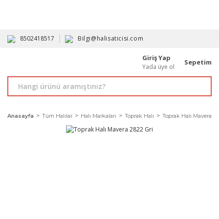
HAVALE İLE ALIMDA %10'A VARAN İNDİRİM - ÜYELERE ÖZEL
PROMOSYONLAR
8502418517
Bilgi@halisaticisi.com
Giriş Yap
Sepetim
Yada üye ol
Anasayfa
Tüm Halılar
Halı Markaları
Toprak Halı
Toprak Halı Mavera