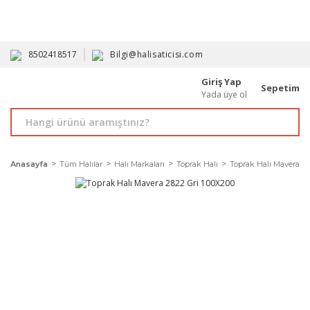
HAVALE İLE ALIMDA %10'A VARAN İNDİRİM - ÜYELERE ÖZEL
PROMOSYONLAR
8502418517
Bilgi@halisaticisi.com
Giriş Yap
Sepetim
Yada üye ol
Anasayfa
Tüm Halılar
Halı Markaları
Toprak Halı
Toprak Halı Mavera