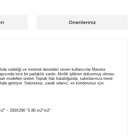
ri
Önerileriniz
ıda sadeliği ve minimal desenleri seven kullanıcılar Mavera
pısında ince bir parlaklık vardır. Akrilik iplikten dokunmuş olması
lı modelleri üreten Toprak halı kataloğunda; salonlarınıza trend
hale getiriyor. Salonunuz, yatak odanız, ve koridorunuz için
 m2" – 200X290 "5.80 m2"m2"