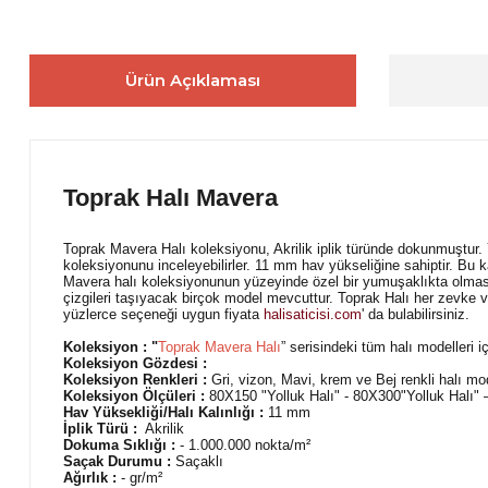
Ürün Açıklaması
Toprak Halı Mavera
Toprak Mavera Halı koleksiyonu, Akrilik iplik türünde dokunmuştur.
koleksiyonunu inceleyebilirler. 11 mm hav yükseliğine sahiptir. Bu k
Mavera halı koleksiyonunun yüzeyinde özel bir yumuşaklıkta olmasını
çizgileri taşıyacak birçok model mevcuttur. Toprak Halı her zevke ve
yüzlerce seçeneği uygun fiyata
halisaticisi.com
' da bulabilirsiniz.
Koleksiyon : "
Toprak Mavera Halı
” serisindeki tüm halı modelleri iç
Koleksiyon Gözdesi :
Koleksiyon Renkleri :
Gri, vizon, Mavi, krem ve Bej renkli halı mode
Koleksiyon Ölçüleri :
80X150 "Yolluk Halı" - 80X300"Yolluk Halı
Hav Yüksekliği/Halı Kalınlığı :
11 mm
İplik Türü :
Akrilik
Dokuma Sıklığı :
- 1.000.000 nokta/m²
Saçak Durumu :
Saçaklı
Ağırlık :
- gr/m²