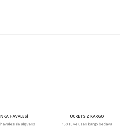
ıza iletebilirsiniz.
NKA HAVALESİ
ÜCRETSİZ KARGO
avalesi ile alışveriş
150 TL ve üzeri kargo bedava