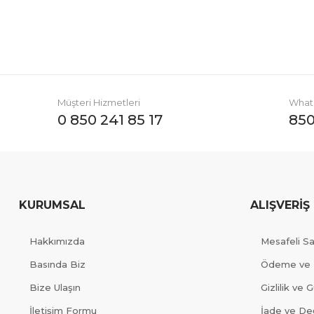
Müşteri Hizmetleri
Whats
0 850 241 85 17
850
KURUMSAL
ALIŞVERİŞ
Hakkımızda
Mesafeli S
Basında Biz
Ödeme ve 
Bize Ulaşın
Gizlilik ve 
İletişim Formu
İade ve Değ