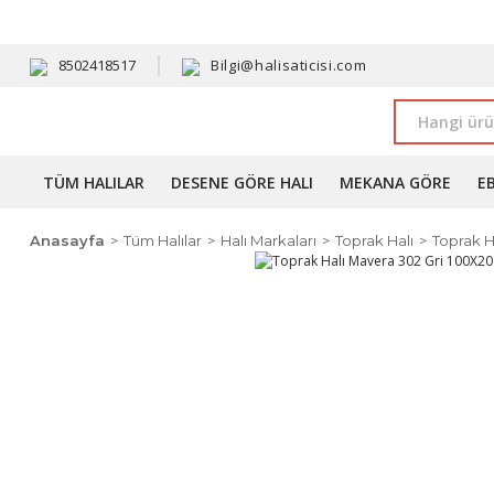
HAVALE 
8502418517
Bilgi@halisaticisi.com
TÜM HALILAR
DESENE GÖRE HALI
MEKANA GÖRE
E
Anasayfa
Tüm Halılar
Halı Markaları
Toprak Halı
Toprak H