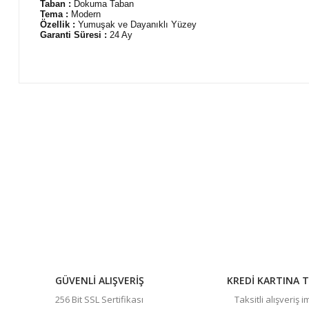
Taban :
Dokuma Taban
Tema :
Modern
Özellik :
Yumuşak ve Dayanıklı Yüzey
Garanti Süresi :
24 Ay
Bu ürünün fiyat bilgisi, resim, ürün açıklamalarında ve diğer 
Görüş ve önerileriniz için teşekkür ederiz.
Ürün resmi kalitesiz, bozuk veya görüntülenemiyor.
Ürün açıklamasında eksik bilgiler bulunuyor.
Ürün bilgilerinde hatalar bulunuyor.
Ürün fiyatı diğer sitelerden daha pahalı.
Bu ürüne benzer farklı alternatifler olmalı.
GÜVENLİ ALIŞVERİŞ
KREDİ KARTINA T
256 Bit SSL Sertifikası
Taksitli alışveriş 