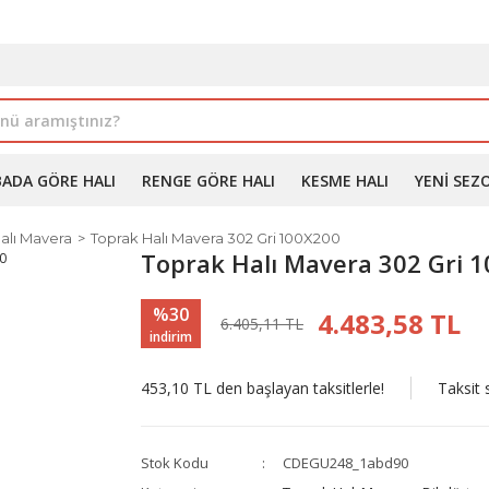
İLE ALIMDA %10'A VARAN İNDİRİM - ÜYELERE ÖZEL PROM
BADA GÖRE HALI
RENGE GÖRE HALI
KESME HALI
YENI SEZ
alı Mavera
Toprak Halı Mavera 302 Gri 100X200
Toprak Halı Mavera 302 Gri 
%30
4.483,58 TL
6.405,11 TL
indirim
453,10 TL den başlayan taksitlerle!
Taksit 
Stok Kodu
CDEGU248_1abd90