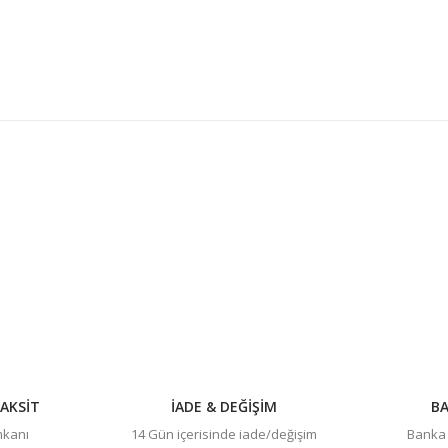
konularda yetersiz gördüğünüz noktaları öneri formunu kullanarak tarafım
Bu ürüne ilk yorumu siz yapın!
Yorum Yaz
AKSİT
İADE & DEĞİŞİM
BA
imkanı
14 Gün içerisinde iade/değişim
Banka h