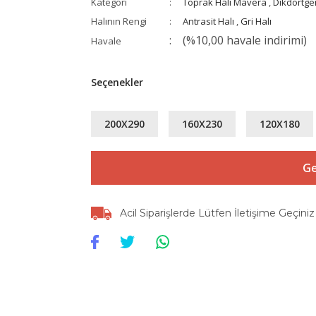
Kategori
Toprak Halı Mavera
,
Dikdörtge
Halının Rengi
Antrasit Halı
,
Gri Halı
(%10,00 havale indirimi)
Havale
Seçenekler
200X290
160X230
120X180
Ge
Acil Siparişlerde Lütfen İletişime Geçiniz