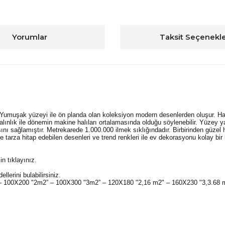
Yorumlar
Taksit Seçenekle
 Yumuşak yüzeyi ile ön planda olan koleksiyon modern desenlerden oluşur. Hal
alınlık ile dönemin makine halıları ortalamasında olduğu söylenebilir. Yüzey ya
 sağlamıştır. Metrekarede 1.000.000 ilmek sıklığındadır. Birbirinden güzel ha
 tarza hitap edebilen desenleri ve trend renkleri ile ev dekorasyonu kolay bir 
in tıklayınız.
llerini bulabilirsiniz.
" – 100X200 "2m2” – 100X300 "3m2” – 120X180 "2,16 m2" – 160X230 "3,3.68