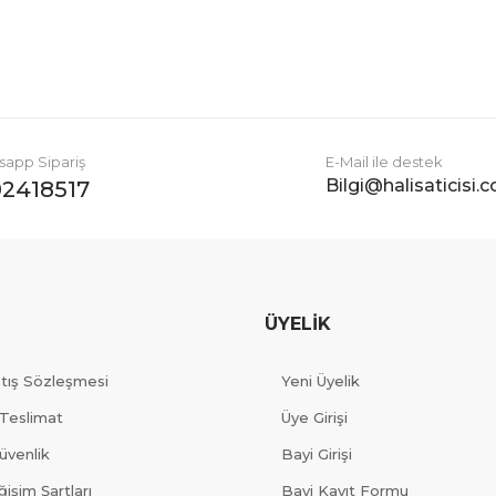
Gönder
app Sipariş
E-Mail ile destek
Bilgi@halisaticisi.
2418517
ÜYELİK
atış Sözleşmesi
Yeni Üyelik
Teslimat
Üye Girişi
Güvenlik
Bayi Girişi
işim Şartları
Bayi Kayıt Formu