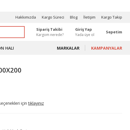
OSYONLAR
Hakkımızda
Kargo Süreci
Blog
İletişim
Kargo Takip
Sipariş Takibi
Giriş Yap
Sepetim
Kargom nerede?
Yada üye ol
ON HALI
MARKALAR
KAMPANYALAR
100X200
seçenekleri için
tıklayınız