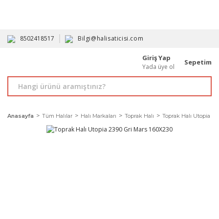
HAVALE İLE ALIMDA %10'A VARAN İNDİRİM - ÜYELERE ÖZEL
PROMOSYONLAR
8502418517
Bilgi@halisaticisi.com
Giriş Yap
Sepetim
Yada üye ol
Anasayfa
Tüm Halılar
Halı Markaları
Toprak Halı
Toprak Halı Utopia