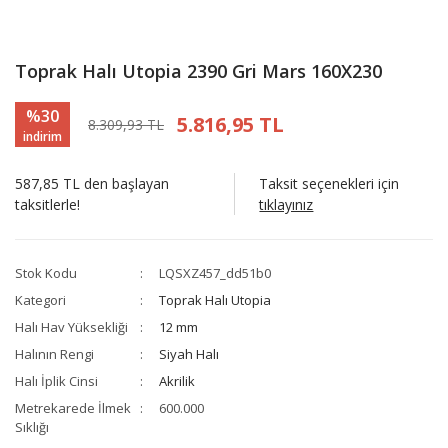
Toprak Halı Utopia 2390 Gri Mars 160X230
%30
5.816,95 TL
8.309,93 TL
indirim
587,85 TL den başlayan
Taksit seçenekleri için
taksitlerle!
tıklayınız
Stok Kodu
LQSXZ457_dd51b0
Kategori
Toprak Halı Utopia
Halı Hav Yüksekliği
12 mm
Halının Rengi
Siyah Halı
Halı İplik Cinsi
Akrilik
Metrekarede İlmek
600.000
Sıklığı