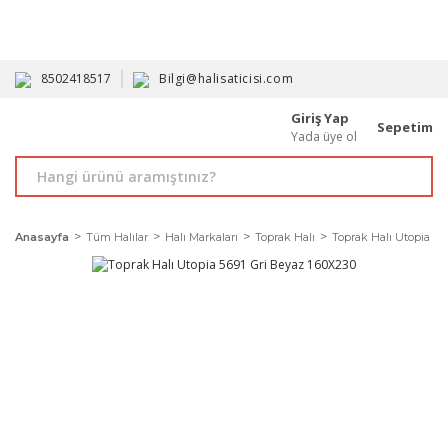
HAVALE İLE ALIMDA %10'A VARAN İNDİRİM - ÜYELERE ÖZEL
PROMOSYONLAR
8502418517
Bilgi@halisaticisi.com
Giriş Yap
Sepetim
Yada üye ol
Anasayfa
Tüm Halılar
Halı Markaları
Toprak Halı
Toprak Halı Utopia