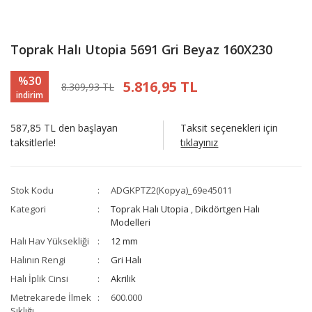
Toprak Halı Utopia 5691 Gri Beyaz 160X230
%30
5.816,95 TL
8.309,93 TL
indirim
587,85 TL den başlayan
Taksit seçenekleri için
taksitlerle!
tıklayınız
Stok Kodu
ADGKPTZ2(Kopya)_69e45011
Kategori
Toprak Halı Utopia
,
Dikdörtgen Halı
Modelleri
Halı Hav Yüksekliği
12 mm
Halının Rengi
Gri Halı
Halı İplik Cinsi
Akrilik
Metrekarede İlmek
600.000
Sıklığı