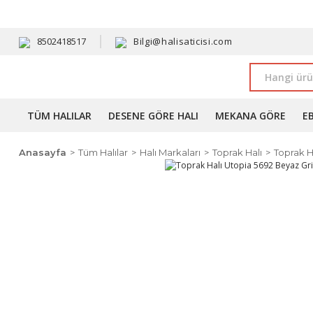
HAVALE 
8502418517
Bilgi@halisaticisi.com
TÜM HALILAR
DESENE GÖRE HALI
MEKANA GÖRE
E
Anasayfa
Tüm Halılar
Halı Markaları
Toprak Halı
Toprak H