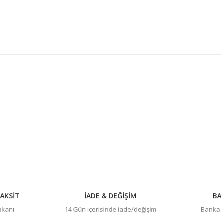
konularda yetersiz gördüğünüz noktaları öneri formunu kullanarak tarafım
Bu ürüne ilk yorumu siz yapın!
Yorum Yaz
AKSİT
İADE & DEĞİŞİM
BA
imkanı
14 Gün içerisinde iade/değişim
Banka h