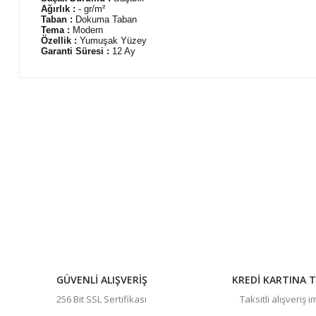
Ağırlık :
- gr/m²
Taban :
Dokuma Taban
Tema :
Modern
Özellik :
Yumuşak Yüzey
Garanti Süresi :
12 Ay
Bu ürünün fiyat bilgisi, resim, ürün açıklamalarında ve diğer 
Görüş ve önerileriniz için teşekkür ederiz.
Ürün resmi kalitesiz, bozuk veya görüntülenemiyor.
Ürün açıklamasında eksik bilgiler bulunuyor.
Ürün bilgilerinde hatalar bulunuyor.
Ürün fiyatı diğer sitelerden daha pahalı.
Bu ürüne benzer farklı alternatifler olmalı.
GÜVENLİ ALIŞVERİŞ
KREDİ KARTINA T
256 Bit SSL Sertifikası
Taksitli alışveriş 