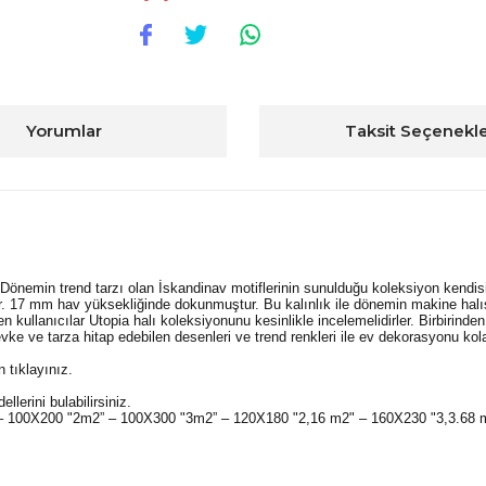
Yorumlar
Taksit Seçenekle
 Dönemin trend tarzı olan İskandinav motiflerinin sunulduğu koleksiyon kendisi
tir. 17 mm hav yüksekliğinde dokunmuştur. Bu kalınlık ile dönemin makine halı
 kullanıcılar Utopia halı koleksiyonunu kesinlikle incelemelidirler. Birbirinden
vke ve tarza hitap edebilen desenleri ve trend renkleri ile ev dekorasyonu kola
n tıklayınız.
llerini bulabilirsiniz.
" – 100X200 "2m2” – 100X300 "3m2” – 120X180 "2,16 m2" – 160X230 "3,3.68