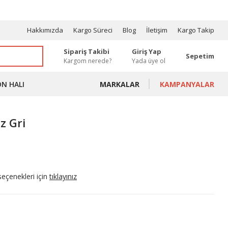
OSYONLAR
Hakkımızda
Kargo Süreci
Blog
İletişim
Kargo Takip
Sipariş Takibi
Giriş Yap
Sepetim
Kargom nerede?
Yada üye ol
ON HALI
MARKALAR
KAMPANYALAR
z Gri
seçenekleri için
tıklayınız