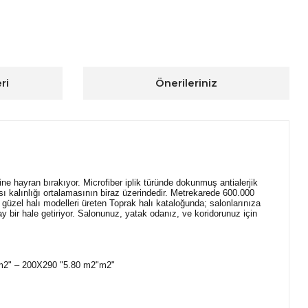
ri
Önerileriniz
ne hayran bırakıyor. Microfiber iplik türünde dokunmuş antialerjik
sı kalınlığı ortalamasının biraz üzerindedir. Metrekarede 600.000
 güzel halı modelleri üreten Toprak halı kataloğunda; salonlarınıza
y bir hale getiriyor. Salonunuz, yatak odanız, ve koridorunuz için
 m2" – 200X290 "5.80 m2"m2"