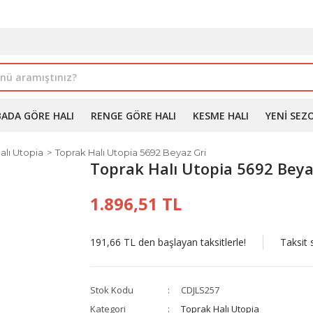
İLE ALIMDA %10'A VARAN İNDİRİM - ÜYELERE ÖZEL PROM
BADA GÖRE HALI
RENGE GÖRE HALI
KESME HALI
YENI SEZ
alı Utopia
Toprak Halı Utopia 5692 Beyaz Gri
Toprak Halı Utopia 5692 Beya
1.896,51 TL
191,66 TL den başlayan taksitlerle!
Taksit 
Stok Kodu
CDJLS257
Kategori
Toprak Halı Utopia