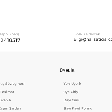
Gönder
app Sipariş
E-Mail ile destek
Bilgi@halisaticisi.
2418517
ÜYELİK
atış Sözleşmesi
Yeni Üyelik
Teslimat
Üye Girişi
Güvenlik
Bayi Girişi
işim Şartları
Bayi Kayıt Formu