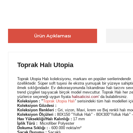
Ürün Açıklaması
Toprak Halı Utopia
Toprak Utopia Halı koleksiyonu, markanı en popüler serilerindendir.
özelliktedir. Süper soft tuşesi ile ekstra yumuşak bir yüzeye sahip
ilmek sıklığındadır. Ev dekorasyonunda İskandinav halı tarzını seven
trend çizgileri taşıyacak birçok model mevcuttur. Toprak Halı her ze
yüzlerce seçeneği uygun fiyata
halisaticisi.com
' da bulabilirsiniz.
Koleksiyon : "
Toprak Utopia Halı
” serisindeki tüm halı modelleri içi
Koleksiyon Gözdesi :
Koleksiyon Renkleri :
Gri, vizon, Mavi, krem ve Bej renkli halı mode
Koleksiyon Ölçüleri :
80X150 "Yolluk Halı" - 80X300"Yolluk Halı
Hav Yüksekliği/Halı Kalınlığı :
17 mm
İplik Türü :
Microfiber Polyester
Dokuma Sıklığı :
- 600.000 nokta/m²
Saçak Durumu :
Saçaklı