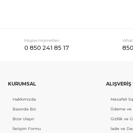
Müşteri Hizmetleri
Whats
0 850 241 85 17
850
KURUMSAL
ALIŞVERİŞ
Hakkımızda
Mesafeli S
Basında Biz
Ödeme ve 
Bize Ulaşın
Gizlilik ve 
İletişim Formu
İade ve Değ