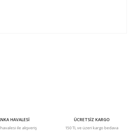
ıza iletebilirsiniz.
NKA HAVALESİ
ÜCRETSİZ KARGO
avalesi ile alışveriş
150 TL ve üzeri kargo bedava