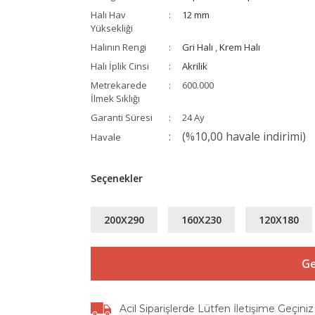
Halı Hav
12 mm
Yüksekliği
Halının Rengi
Gri Halı
,
Krem Halı
Halı İplik Cinsi
Akrilik
Metrekarede
600.000
İlmek Sıklığı
Garanti Süresi
24 Ay
(%10,00 havale indirimi)
Havale
Seçenekler
200X290
160X230
120X180
Ge
Acil Siparişlerde Lütfen İletişime Geçiniz