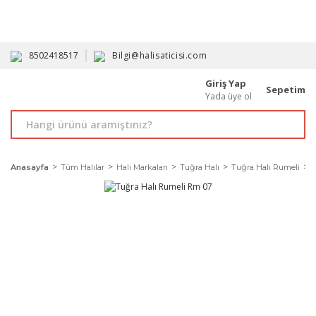
HAVALE İLE ALIMDA %10'A VARAN İNDİRİM - ÜYELERE ÖZEL
PROMOSYONLAR
8502418517
Bilgi@halisaticisi.com
Giriş Yap
Sepetim
Yada üye ol
Anasayfa
Tüm Halılar
Halı Markaları
Tuğra Halı
Tuğra Halı Rumeli
T