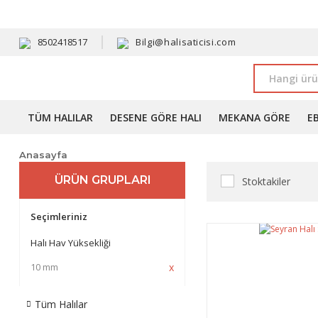
HAVALE 
8502418517
Bilgi@halisaticisi.com
TÜM HALILAR
DESENE GÖRE HALI
MEKANA GÖRE
E
Anasayfa
ÜRÜN GRUPLARI
Stoktakiler
Seçimleriniz
Halı Hav Yüksekliği
10 mm
Tüm Halılar