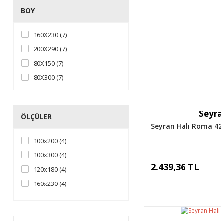
400 Cm (11)
BOY
155X230 (34)
240 Cm (9)
195x290 (34)
160X230 (7)
150 Cm (6)
77x150 (34)
200X290 (7)
77x300 (34)
80X150 (7)
97x200 (34)
80X300 (7)
97x300 (34)
120x200 (24)
Seyra
200x300 (24)
ÖLÇÜLER
Seyran Halı Roma 4
130x190 (13)
100x200 (4)
118X180 (12)
100x300 (4)
157x230 (12)
2.439,36 TL
120x180 (4)
196X290 (12)
160x230 (4)
78X150 (12)
200x290 (4)
78X300 (12)
80x150 (4)
98x200 (12)