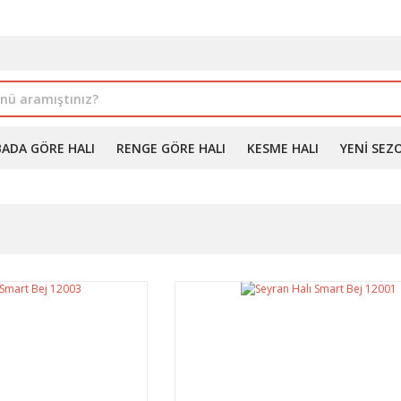
İLE ALIMDA %10'A VARAN İNDİRİM - ÜYELERE ÖZEL PROM
BADA GÖRE HALI
RENGE GÖRE HALI
KESME HALI
YENI SEZ