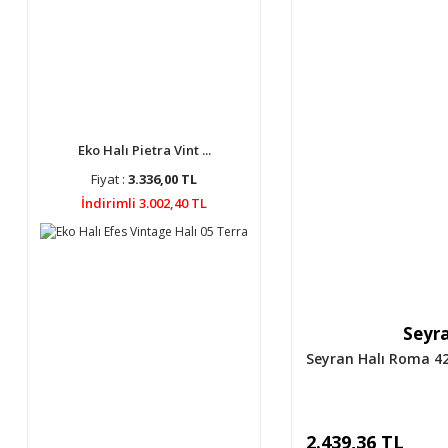
Eko Halı Pietra Vint ...
Fiyat :
3.336,00 TL
İndirimli 3.002,40 TL
Seyra
Seyran Halı Roma 4
2.439,36 TL