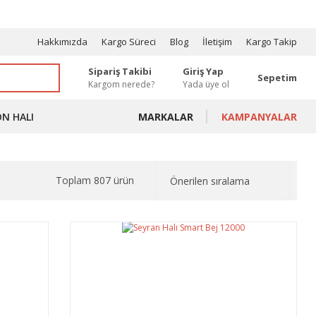
OSYONLAR
Hakkımızda
Kargo Süreci
Blog
İletişim
Kargo Takip
Sipariş Takibi
Giriş Yap
Sepetim
Kargom nerede?
Yada üye ol
ON HALI
MARKALAR
KAMPANYALAR
Toplam 807 ürün