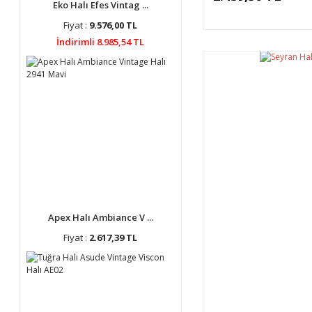
Eko Halı Efes Vintag ...
Fiyat :
9.576,00 TL
İndirimli 8.985,54 TL
Apex Halı Ambiance V ...
Fiyat :
2.617,39 TL