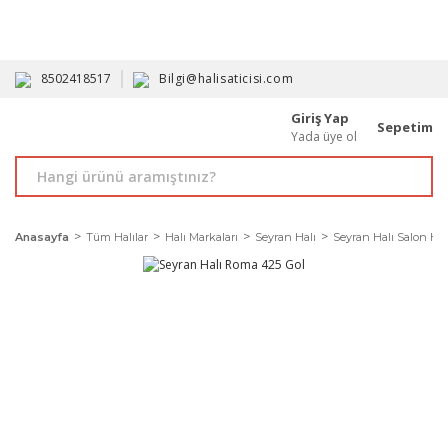
HAVALE İLE ALIMDA %10'A VARAN İNDİRİM - ÜYELERE ÖZEL
PROMOSYONLAR
8502418517
Bilgi@halisaticisi.com
Giriş Yap
Sepetim
Yada üye ol
Anasayfa
Tüm Halılar
Halı Markaları
Seyran Halı
Seyran Halı Salon Halı