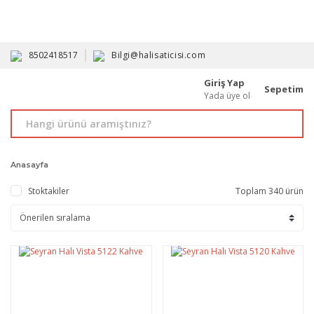
HAVALE İLE ALIMDA %10'A VARAN İNDİRİM - ÜYELERE ÖZEL
PROMOSYONLAR
8502418517
Bilgi@halisaticisi.com
Giriş Yap
Sepetim
Yada üye ol
Anasayfa
Stoktakiler
Toplam 340 ürün