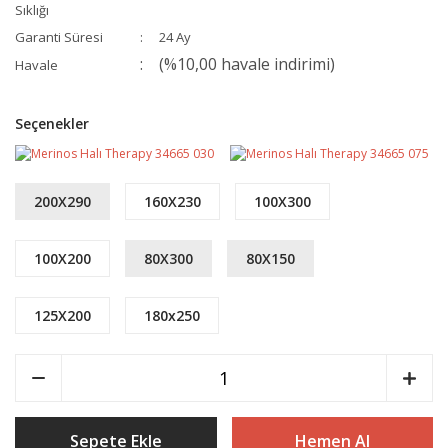
Sıklığı
Garanti Süresi
24 Ay
(%10,00 havale indirimi)
Havale
Seçenekler
200X290
160X230
100X300
100X200
80X300
80X150
125X200
180x250
Sepete Ekle
Hemen Al