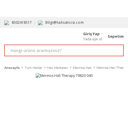
HAVALE İLE ALIMDA %10'A VARAN İNDİRİM - ÜYELERE ÖZEL
PROMOSYONLAR
8502418517
Bilgi@halisaticisi.com
Giriş Yap
Sepetim
Yada üye ol
Anasayfa
Tüm Halılar
Halı Markaları
Merinos Halı
Merinos Halı Therap