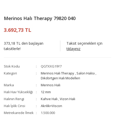
Merinos Halı Therapy 79820 040
3.692,73 TL
373,18 TL den başlayan
Taksit seçenekleri için
taksitlerle!
tıklayınız
Stok Kodu
QGTXXG19Y7
Kategori
Merinos Halı Therapy
,
Salon Halısı
,
Dikdörtgen Halı Modelleri
Marka
Merinos Halı
Halı Hav Yüksekliği
12 mm
Halının Rengi
Kahve Halı
,
Vizon Halı
Halı İplik Cinsi
Akrilik+Viscon
Metrekarede İlmek
1.500.000