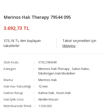
Merinos Halı Therapy 79544 095
3.692,73 TL
373,18 TL den başlayan
Taksit seçenekleri için
taksitlerle!
tıklayınız
Stok Kodu
XT6C29M64R
Kategori
Merinos Halı Therapy
,
Salon Halısı
,
Dikdörtgen Halı Modelleri
Marka
Merinos Halı
Halı Hav Yüksekliği
12 mm
Halının Rengi
Kahve Halı
,
Vizon Halı
Halı İplik Cinsi
Akrilik+Viscon
Metrekarede İlmek
1.500.000