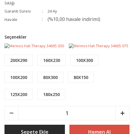
Sıklığı
Garanti Süresi
24 Ay
(%10,00 havale indirimi)
Havale
Seçenekler
200X290
160X230
100X300
100X200
80X300
80X150
125X200
180x250
Sepete Ekle
Hemen Al