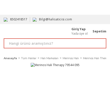
HAVALE İLE ALIMDA %10'A VARAN İNDİRİM - ÜYELERE ÖZEL
PROMOSYONLAR
8502418517
Bilgi@halisaticisi.com
Giriş Yap
Sepetim
Yada üye ol
Anasayfa
Tüm Halılar
Halı Markaları
Merinos Halı
Merinos Halı Therap