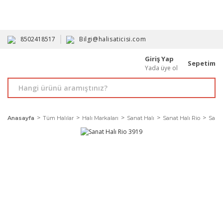
HAVALE İLE ALIMDA %10'A VARAN İNDİRİM - ÜYELERE ÖZEL
PROMOSYONLAR
8502418517
Bilgi@halisaticisi.com
Giriş Yap
Sepetim
Yada üye ol
Anasayfa
Tüm Halılar
Halı Markaları
Sanat Halı
Sanat Halı Rio
Sanat