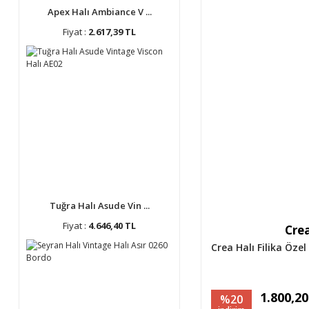
Apex Halı Ambiance V ...
Fiyat :
2.617,39 TL
Tuğra Halı Asude Vin ...
Fiyat :
4.646,40 TL
Crea
Crea Halı Filika Öze
1.800,2
%20