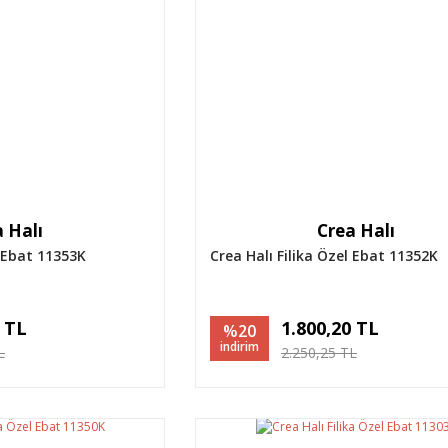
 Halı
Crea Halı
l Ebat 11353K
Crea Halı Filika Özel Ebat 11352K
0 TL
1.800,20 TL
%20
indirim
L
2.250,25 TL