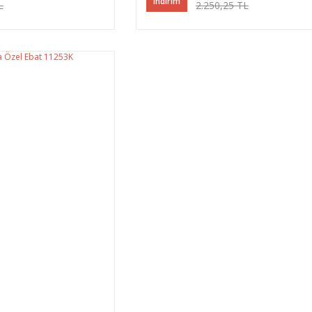
indirim
L
2.250,25 TL