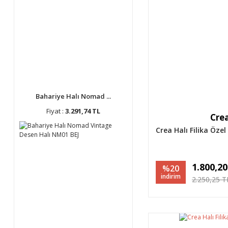
Bahariye Halı Nomad ...
Fiyat :
3.291,74 TL
Crea
Crea Halı Filika Öze
1.800,2
%20
indirim
2.250,25 T