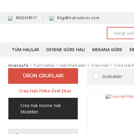
HAVALE 
8502418517
Bilgi@halisaticisi.com
TÜM HALILAR
DESENE GÖRE HALI
MEKANA GÖRE
E
Anasayfa
Tüm Halılar
Halı Markaları
Crea Halı
Crea Halı 
ÜRÜN GRUPLARI
Stoktakiler
Crea Halı Filika Özel Ebat
Crea Halı Kesme Halı
Modelleri