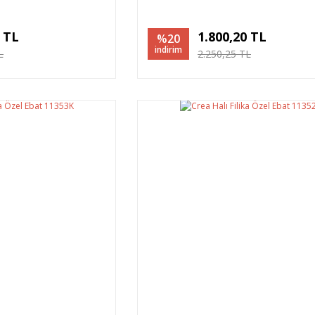
0 TL
1.800,20 TL
%20
indirim
L
2.250,25 TL