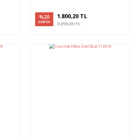
1.800,20 TL
%20
indirim
2.250,25 TL