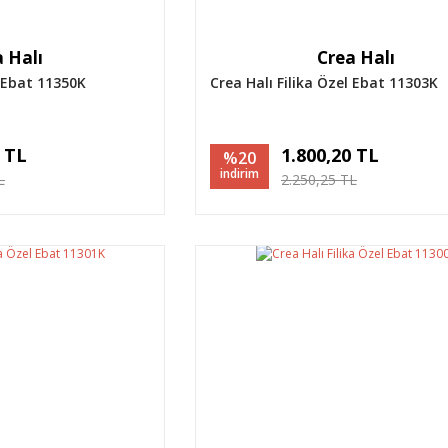
 Halı
Crea Halı
l Ebat 11350K
Crea Halı Filika Özel Ebat 11303K
0 TL
1.800,20 TL
%20
indirim
L
2.250,25 TL