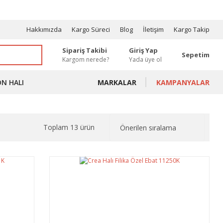
OSYONLAR
Hakkımızda
Kargo Süreci
Blog
İletişim
Kargo Takip
Sipariş Takibi
Giriş Yap
Sepetim
Kargom nerede?
Yada üye ol
ON HALI
MARKALAR
KAMPANYALAR
Toplam 13 ürün