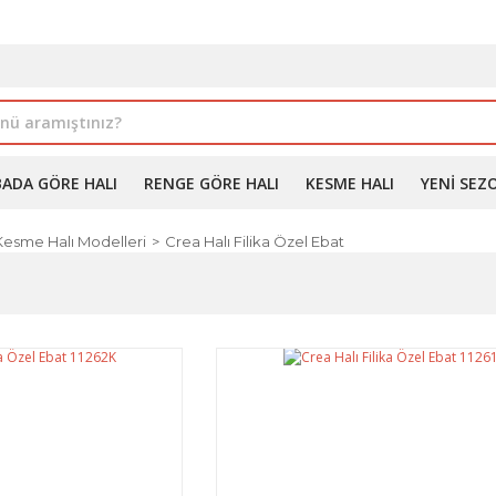
İLE ALIMDA %10'A VARAN İNDİRİM - ÜYELERE ÖZEL PROM
BADA GÖRE HALI
RENGE GÖRE HALI
KESME HALI
YENI SEZ
Kesme Halı Modelleri
Crea Halı Filika Özel Ebat