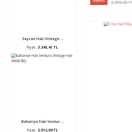
indirim
2.250,25 T
Seyran Halı Vintage ...
Fiyat :
3.345,41 TL
Bahariye Halı Ventur ...
Fiyat :
2.012,09 TL