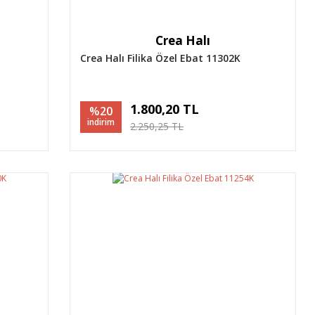
Crea Halı
Crea Halı Filika Özel Ebat 11302K
1.800,20 TL
%20
indirim
2.250,25 TL