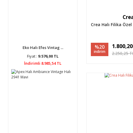
Crea
Crea Halı Filika Öze
1.800,2
%20
Eko Halı Efes Vintag ...
indirim
2.250,25 T
Fiyat :
9.576,00 TL
İndirimli 8.985,54 TL