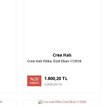
Crea Halı
Crea Halı Filika Özel Ebat 11351K
1.800,20 TL
%20
indirim
2.250,25 TL