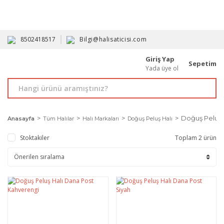
HAVALE İLE ALIMDA %10'A VARAN İNDİRİM - ÜYELERE ÖZEL
PROMOSYONLAR
8502418517
Bilgi@halisaticisi.com
Giriş Yap
Sepetim
Yada üye ol
Doğuş Peluş 
Anasayfa
Tüm Halılar
Halı Markaları
Doğuş Peluş Halı
Stoktakiler
Toplam 2 ürün