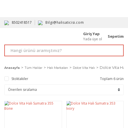
HAVALE İLE ALIMDA %10'A VARAN İNDİRİM - ÜYELERE ÖZEL
PROMOSYONLAR
8502418517
Bilgi@halisaticisi.com
Giriş Yap
Sepetim
Yada üye ol
Dolce Vita Hal
Anasayfa
Tüm Halılar
Halı Markaları
Dolce Vita Halı
Stoktakiler
Toplam 6 ürün