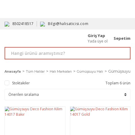
HAVALE İLE ALIMDA %10'A VARAN İNDİRİM - ÜYELERE ÖZEL
PROMOSYONLAR
8502418517
Bilgi@halisaticisi.com
Giriş Yap
Sepetim
Yada üye ol
Gümüşsuyu Ha
Anasayfa
Tüm Halılar
Halı Markaları
Gümüşsuyu Halı
Stoktakiler
Toplam 6 ürün