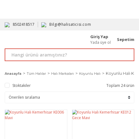
HAVALE İLE ALIMDA %10'A VARAN İNDİRİM - ÜYELERE ÖZEL
PROMOSYONLAR
8502418517
Bilgi@halisaticisi.com
Giriş Yap
Sepetim
Yada üye ol
Koyunlu Halı Ke
Anasayfa
Tüm Halılar
Halı Markaları
Koyunlu Halı
Stoktakiler
Toplam 24 ürün