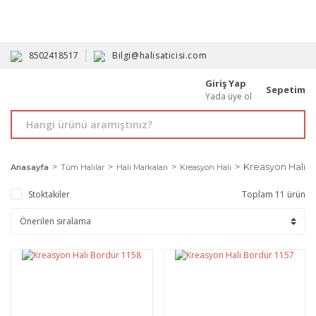
HAVALE İLE ALIMDA %10'A VARAN İNDİRİM - ÜYELERE ÖZEL
PROMOSYONLAR
8502418517
Bilgi@halisaticisi.com
Giriş Yap
Sepetim
Yada üye ol
Kreasyon Halı B
Anasayfa
Tüm Halılar
Halı Markaları
Kreasyon Halı
Stoktakiler
Toplam 11 ürün