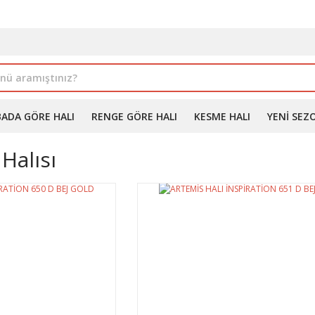
İLE ALIMDA %10'A VARAN İNDİRİM - ÜYELERE ÖZEL PROM
BADA GÖRE HALI
RENGE GÖRE HALI
KESME HALI
YENI SEZ
Halısı