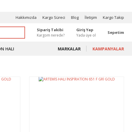
OSYONLAR
Hakkımızda
Kargo Süreci
Blog
İletişim
Kargo Takip
Sipariş Takibi
Giriş Yap
Sepetim
Kargom nerede?
Yada üye ol
ON HALI
MARKALAR
KAMPANYALAR