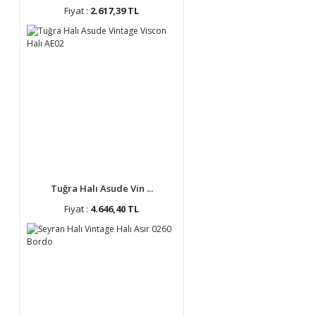
Fiyat :
2.617,39 TL
Tuğra Halı Asude Vin ...
Fiyat :
4.646,40 TL