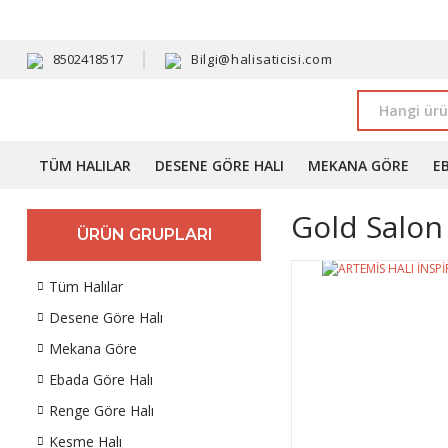
HAVALE 
8502418517
Bilgi@halisaticisi.com
TÜM HALILAR
DESENE GÖRE HALI
MEKANA GÖRE
E
Gold Salon 
ÜRÜN GRUPLARI
Tüm Halılar
Desene Göre Halı
Mekana Göre
Ebada Göre Halı
Renge Göre Halı
Kesme Halı