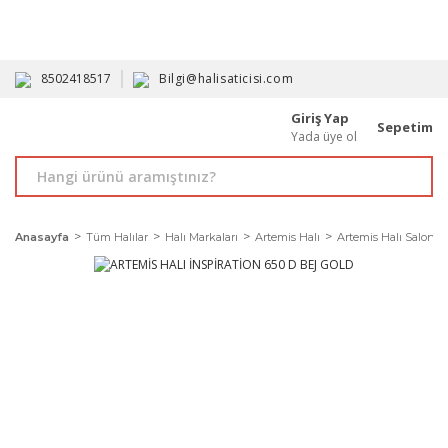
HAVALE İLE ALIMDA %10'A VARAN İNDİRİM - ÜYELERE ÖZEL
PROMOSYONLAR
8502418517
Bilgi@halisaticisi.com
Giriş Yap
Sepetim
Yada üye ol
Anasayfa
Tüm Halılar
Halı Markaları
Artemis Halı
Artemis Halı Salon Ha