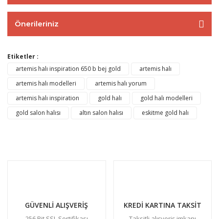
Önerileriniz
Etiketler :
artemis halı inspiration 650 b bej gold
artemis halı
artemis halı modelleri
artemis halı yorum
artemis halı inspiration
gold halı
gold halı modelleri
gold salon halısı
altın salon halısı
eskitme gold halı
GÜVENLİ ALIŞVERİŞ
KREDİ KARTINA TAKSİT
256 Bit SSL Sertifikası
Taksitli alışveriş imkanı