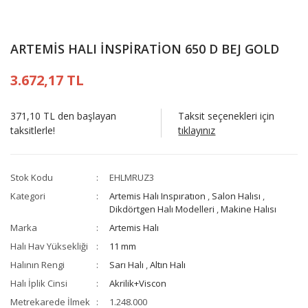
ARTEMİS HALI İNSPİRATİON 650 D BEJ GOLD
3.672,17 TL
371,10 TL den başlayan
Taksit seçenekleri için
taksitlerle!
tıklayınız
Stok Kodu
EHLMRUZ3
Kategori
Artemis Halı Inspıratıon
,
Salon Halısı
,
Dikdörtgen Halı Modelleri
,
Makine Halısı
Marka
Artemis Halı
Halı Hav Yüksekliği
11 mm
Halının Rengi
Sarı Halı
,
Altın Halı
Halı İplik Cinsi
Akrilik+Viscon
Metrekarede İlmek
1.248.000