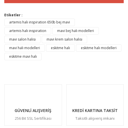
Etiketler :
artemis halı inspiration 650b bej mavi
artemis halı inspiration
mavi bej halı modelleri
mavi salon halısı
mavi krem salon halısı
mavi halı modelleri
eskitme halı
eskitme halı modelleri
eskitme mavi halı
GÜVENLİ ALIŞVERİŞ
KREDİ KARTINA TAKSİT
256 Bit SSL Sertifikası
Taksitli alışveriş imkanı