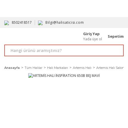
HAVALE İLE ALIMDA %10'A VARAN İNDİRİM - ÜYELERE ÖZEL
PROMOSYONLAR
8502418517
Bilgi@halisaticisi.com
Giriş Yap
Sepetim
Yada üye ol
Anasayfa
Tüm Halılar
Halı Markaları
Artemis Halı
Artemis Halı Salon Ha