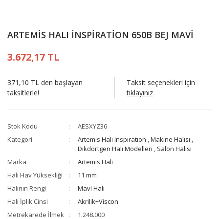
ARTEMİS HALI İNSPİRATİON 650B BEJ MAVİ
3.672,17 TL
371,10 TL den başlayan
Taksit seçenekleri için
taksitlerle!
tıklayınız
Stok Kodu
AESXYZ36
Kategori
Artemis Halı Inspıratıon
,
Makine Halısı
,
Dikdörtgen Halı Modelleri
,
Salon Halısı
Marka
Artemis Halı
Halı Hav Yüksekliği
11 mm
Halının Rengi
Mavi Halı
Halı İplik Cinsi
Akrilik+Viscon
Metrekarede İlmek
1.248.000