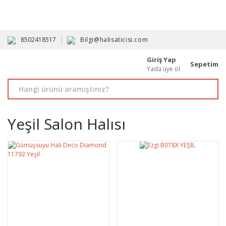
HAVALE İLE ALIMDA %10'A VARAN İNDİRİM - ÜYELERE ÖZEL
PROMOSYONLAR
8502418517
Bilgi@halisaticisi.com
Giriş Yap
Sepetim
Yada üye ol
Yeşil Salon Halısı