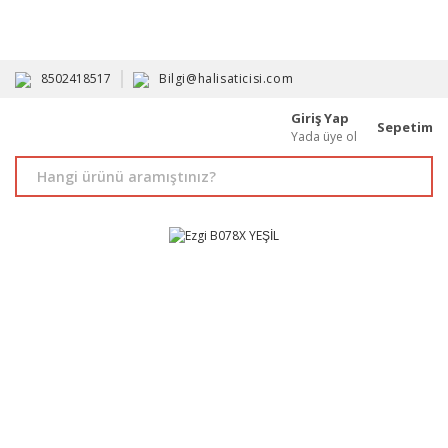
HAVALE İLE ALIMDA %10'A VARAN İNDİRİM - ÜYELERE ÖZEL
PROMOSYONLAR
8502418517
Bilgi@halisaticisi.com
Giriş Yap
Sepetim
Yada üye ol