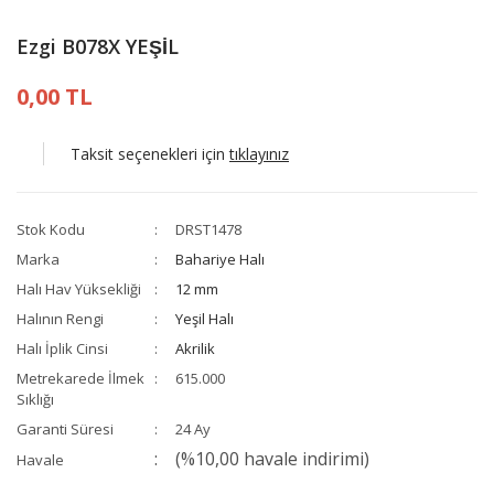
Ezgi B078X YEŞİL
0,00 TL
Taksit seçenekleri için
tıklayınız
Stok Kodu
DRST1478
Marka
Bahariye Halı
Halı Hav Yüksekliği
12 mm
Halının Rengi
Yeşil Halı
Halı İplik Cinsi
Akrilik
Metrekarede İlmek
615.000
Sıklığı
Garanti Süresi
24 Ay
(%10,00 havale indirimi)
Havale