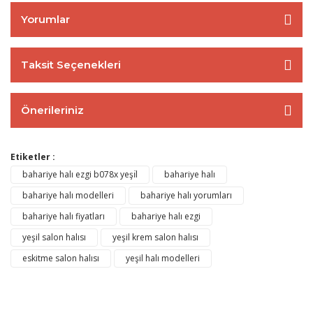
Yorumlar
Taksit Seçenekleri
Önerileriniz
Etiketler :
bahariye halı ezgi b078x yeşı̇l
bahariye halı
bahariye halı modelleri
bahariye halı yorumları
bahariye halı fiyatları
bahariye halı ezgi
yeşil salon halısı
yeşil krem salon halısı
eskitme salon halısı
yeşil halı modelleri