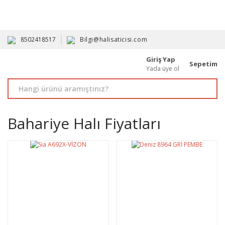
HAVALE İLE ALIMDA %10'A VARAN İNDİRİM - ÜYELERE ÖZEL
PROMOSYONLAR
8502418517
Bilgi@halisaticisi.com
Giriş Yap
Sepetim
Yada üye ol
Bahariye Halı Fiyatları