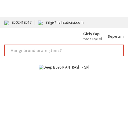
HAVALE İLE ALIMDA %10'A VARAN İNDİRİM - ÜYELERE ÖZEL
PROMOSYONLAR
8502418517
Bilgi@halisaticisi.com
Giriş Yap
Sepetim
Yada üye ol