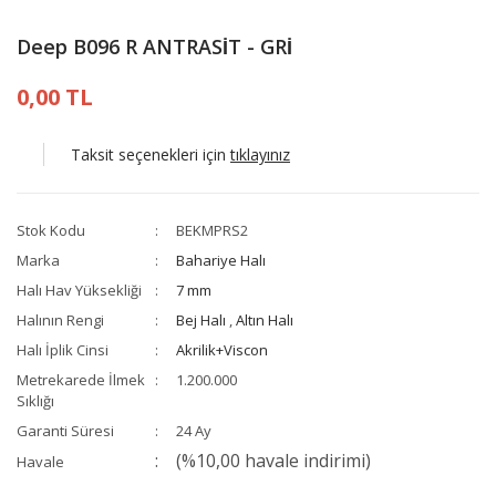
Deep B096 R ANTRASİT - GRİ
0,00 TL
Taksit seçenekleri için
tıklayınız
Stok Kodu
BEKMPRS2
Marka
Bahariye Halı
Halı Hav Yüksekliği
7 mm
Halının Rengi
Bej Halı
,
Altın Halı
Halı İplik Cinsi
Akrilik+Viscon
Metrekarede İlmek
1.200.000
Sıklığı
Garanti Süresi
24 Ay
(%10,00 havale indirimi)
Havale