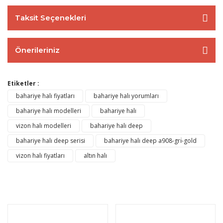
Taksit Seçenekleri
Önerileriniz
Etiketler :
bahariye halı fiyatları
bahariye halı yorumları
bahariye halı modelleri
bahariye halı
vizon halı modelleri
bahariye halı deep
bahariye halı deep serisi
bahariye halı deep a908-grı̇-gold
vizon halı fiyatları
altın halı