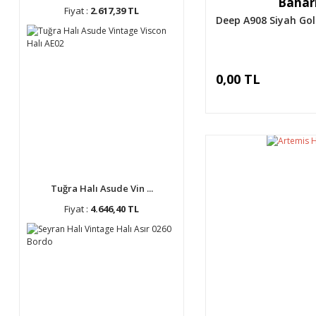
Bahari
Fiyat :
2.617,39 TL
Deep A908 Siyah Go
0,00 TL
Tuğra Halı Asude Vin ...
Fiyat :
4.646,40 TL