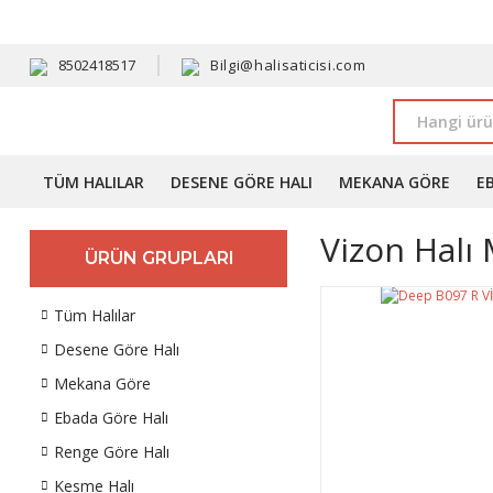
HAVALE 
8502418517
Bilgi@halisaticisi.com
TÜM HALILAR
DESENE GÖRE HALI
MEKANA GÖRE
E
Vizon Halı 
ÜRÜN GRUPLARI
Tüm Halılar
Desene Göre Halı
Mekana Göre
Ebada Göre Halı
Renge Göre Halı
Kesme Halı