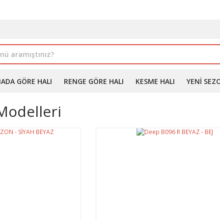
İLE ALIMDA %10'A VARAN İNDİRİM - ÜYELERE ÖZEL PROM
BADA GÖRE HALI
RENGE GÖRE HALI
KESME HALI
YENI SEZ
Modelleri