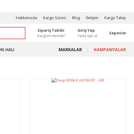
OSYONLAR
Hakkımızda
Kargo Süreci
Blog
İletişim
Kargo Takip
Sipariş Takibi
Giriş Yap
Sepetim
Kargom nerede?
Yada üye ol
ON HALI
MARKALAR
KAMPANYALAR