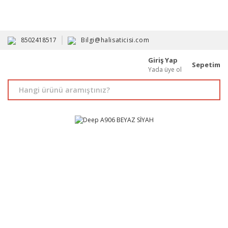
HAVALE İLE ALIMDA %10'A VARAN İNDİRİM - ÜYELERE ÖZEL
PROMOSYONLAR
8502418517
Bilgi@halisaticisi.com
Giriş Yap
Sepetim
Yada üye ol