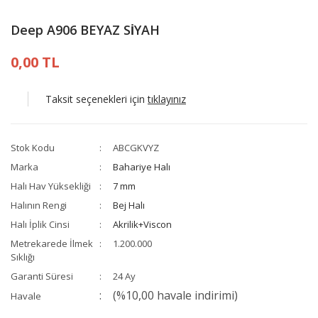
Deep A906 BEYAZ SİYAH
0,00 TL
Taksit seçenekleri için
tıklayınız
Stok Kodu
ABCGKVYZ
Marka
Bahariye Halı
Halı Hav Yüksekliği
7 mm
Halının Rengi
Bej Halı
Halı İplik Cinsi
Akrilik+Viscon
Metrekarede İlmek
1.200.000
Sıklığı
Garanti Süresi
24 Ay
(%10,00 havale indirimi)
Havale