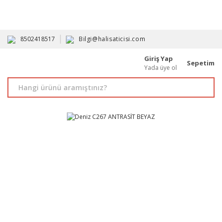
HAVALE İLE ALIMDA %10'A VARAN İNDİRİM - ÜYELERE ÖZEL
PROMOSYONLAR
8502418517
Bilgi@halisaticisi.com
Giriş Yap
Sepetim
Yada üye ol