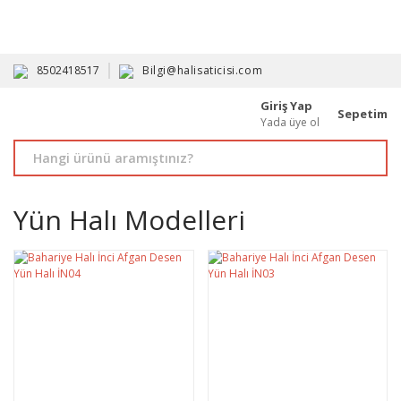
HAVALE İLE ALIMDA %10'A VARAN İNDİRİM - ÜYELERE ÖZEL
PROMOSYONLAR
8502418517
Bilgi@halisaticisi.com
Giriş Yap
Sepetim
Yada üye ol
Yün Halı Modelleri