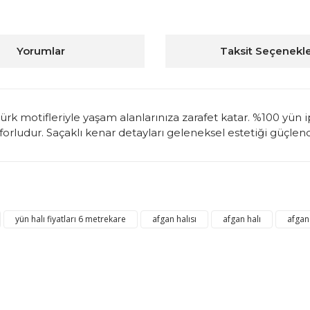
Yorumlar
Taksit Seçenekle
k Türk motifleriyle yaşam alanlarınıza zarafet katar. %100 yü
ludur. Saçaklı kenar detayları geleneksel estetiği güçlendi
konularda yetersiz gördüğünüz noktaları öneri formunu kullanarak tarafım
Bu ürüne ilk yorumu siz yapın!
yün halı fiyatları 6 metrekare
afgan halısı
afgan halı
afgan 
Yorum Yaz