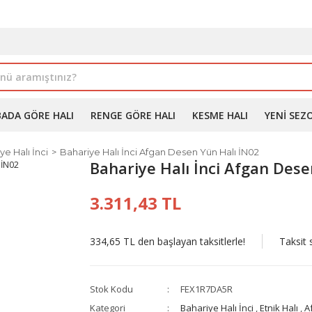
İLE ALIMDA %10'A VARAN İNDİRİM - ÜYELERE ÖZEL PROM
BADA GÖRE HALI
RENGE GÖRE HALI
KESME HALI
YENI SEZ
ye Halı İnci
Bahariye Halı İnci Afgan Desen Yün Halı İN02
Bahariye Halı İnci Afgan Dese
3.311,43 TL
334,65 TL den başlayan taksitlerle!
Taksit 
Stok Kodu
FEX1R7DA5R
Kategori
Bahariye Halı İnci
,
Etnik Halı
,
A