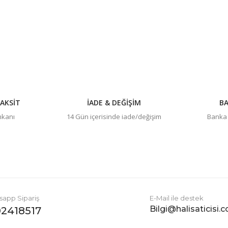
Gönder
AKSİT
İADE & DEĞİŞİM
BA
imkanı
14 Gün içerisinde iade/değişim
Banka h
app Sipariş
E-Mail ile destek
Bilgi@halisaticisi.
2418517