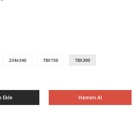
234x340
78X150
78X300
 Ekle
Hemen Al