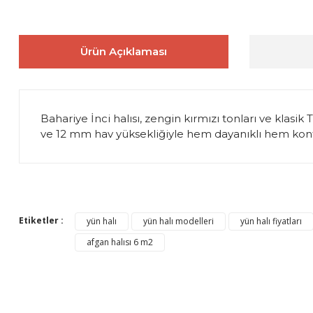
Ürün Açıklaması
Bahariye İnci halısı, zengin kırmızı tonları ve klasi
ve 12 mm hav yüksekliğiyle hem dayanıklı hem konfor
Bu ürünün fiyat bilgisi, resim, ürün açıklamalarında ve diğer 
Görüş ve önerileriniz için teşekkür ederiz.
Etiketler :
yün halı
yün halı modelleri
yün halı fiyatları
Ürün resmi kalitesiz, bozuk veya görüntülenemiyor.
afgan halısı 6 m2
Ürün açıklamasında eksik bilgiler bulunuyor.
Ürün bilgilerinde hatalar bulunuyor.
Ürün fiyatı diğer sitelerden daha pahalı.