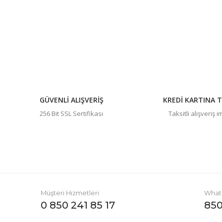
Bu ürüne benzer farklı alternatifler olmalı.
GÜVENLİ ALIŞVERİŞ
KREDİ KARTINA T
256 Bit SSL Sertifikası
Taksitli alışveriş 
Müşteri Hizmetleri
Whats
0 850 241 85 17
850