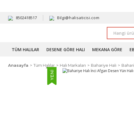
HAVALE 
8502418517
Bilgi@halisaticisi.com
TÜM HALILAR
DESENE GÖRE HALI
MEKANA GÖRE
E
Anasayfa
Tüm Halılar
Halı Markaları
Bahariye Halı
Bahari
YENİ