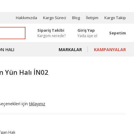
OSYONLAR
Hakkımızda
Kargo Süreci
Blog
İletişim
Kargo Takip
Sipariş Takibi
Giriş Yap
Sepetim
Kargom nerede?
Yada üye ol
ON HALI
MARKALAR
KAMPANYALAR
n Yün Halı İN02
seçenekleri için
tıklayınız
fgan Halı