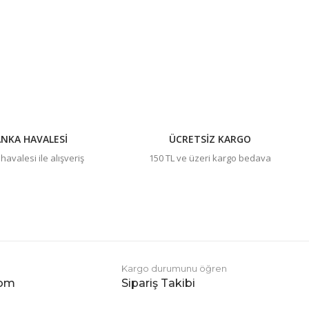
NKA HAVALESİ
ÜCRETSİZ KARGO
avalesi ile alışveriş
150 TL ve üzeri kargo bedava
Kargo durumunu öğren
com
Sipariş Takibi