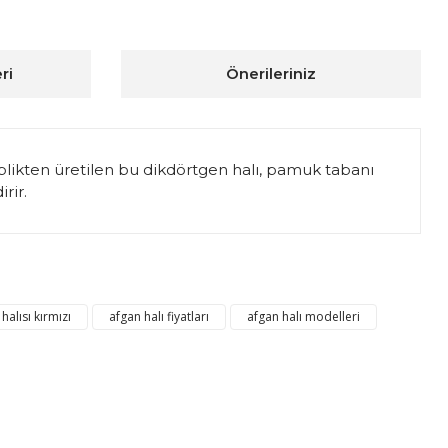
ri
Önerileriniz
n iplikten üretilen bu dikdörtgen halı, pamuk tabanı
rir.
ıza iletebilirsiniz.
halısı kırmızı
afgan halı fiyatları
afgan halı modelleri