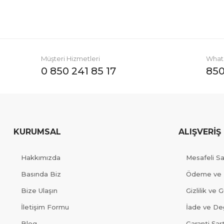
Müşteri Hizmetleri
Whats
0 850 241 85 17
850
KURUMSAL
ALIŞVERİŞ
Hakkımızda
Mesafeli S
Basında Biz
Ödeme ve 
Bize Ulaşın
Gizlilik ve 
İletişim Formu
İade ve Değ
Blog
Garanti Şart