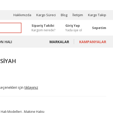
OSYONLAR
Hakkımızda
Kargo Süreci
Blog
İletişim
Kargo Takip
Sipariş Takibi
Giriş Yap
Sepetim
Kargom nerede?
Yada üye ol
ON HALI
MARKALAR
KAMPANYALAR
SİYAH
seçenekleri için
tıklayınız
 Halı Modelleri
,
Makine Halısı