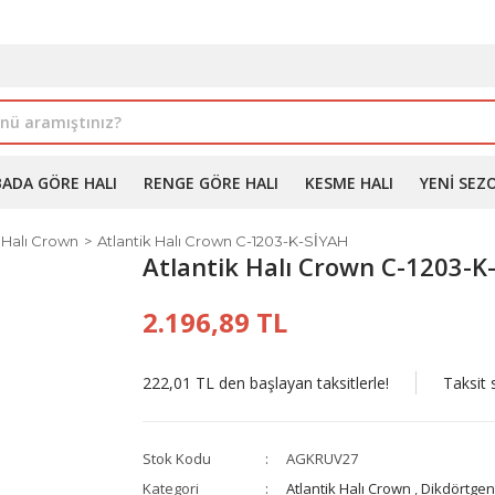
İLE ALIMDA %10'A VARAN İNDİRİM - ÜYELERE ÖZEL PROM
BADA GÖRE HALI
RENGE GÖRE HALI
KESME HALI
YENI SEZ
k Halı Crown
Atlantik Halı Crown C-1203-K-SİYAH
Atlantik Halı Crown C-1203-K-
2.196,89 TL
222,01 TL den başlayan taksitlerle!
Taksit 
Stok Kodu
AGKRUV27
Kategori
Atlantik Halı Crown
,
Dikdörtgen