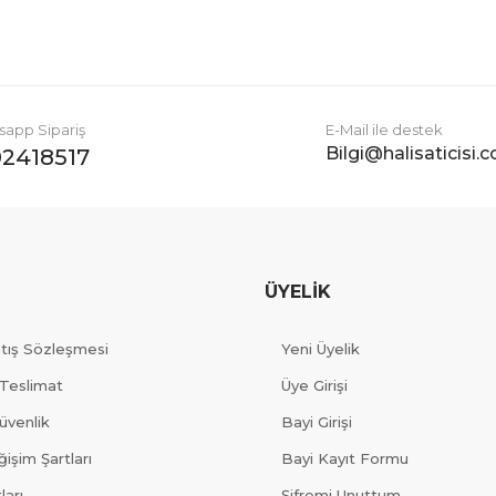
app Sipariş
E-Mail ile destek
Bilgi@halisaticisi.
2418517
ÜYELİK
atış Sözleşmesi
Yeni Üyelik
Teslimat
Üye Girişi
Güvenlik
Bayi Girişi
işim Şartları
Bayi Kayıt Formu
ları
Şifremi Unuttum