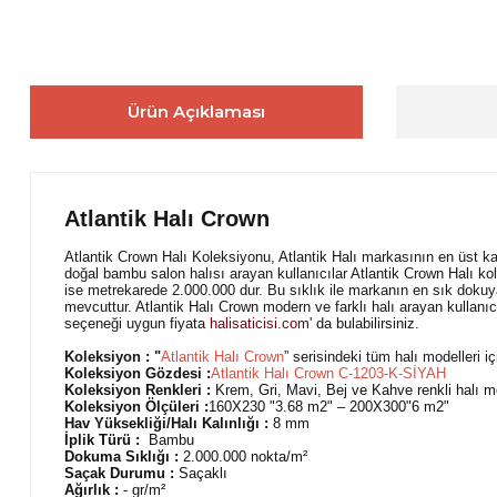
Ürün Açıklaması
Atlantik Halı Crown
Atlantik Crown Halı Koleksiyonu, Atlantik Halı markasının en üst 
doğal bambu salon halısı arayan kullanıcılar Atlantik Crown Halı kol
ise metrekarede 2.000.000 dur. Bu sıklık ile markanın en sık dokuya 
mevcuttur. Atlantik Halı Crown modern ve farklı halı arayan kullanıc
seçeneği uygun fiyata
halisaticisi.com
' da bulabilirsiniz.
Koleksiyon : "
Atlantik Halı Crown
” serisindeki tüm halı modelleri iç
Koleksiyon Gözdesi :
Atlantik Halı Crown C-1203-K-SİYAH
Koleksiyon Renkleri :
Krem, Gri, Mavi, Bej ve Kahve renkli halı mode
Koleksiyon Ölçüleri :
160X230 "3.68 m2" – 200X300"6 m2"
Hav Yüksekliği/Halı Kalınlığı :
8 mm
İplik Türü :
Bambu
Dokuma Sıklığı :
2.000.000 nokta/m²
Saçak Durumu :
Saçaklı
Ağırlık :
- gr/m²