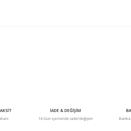
konularda yetersiz gördüğünüz noktaları öneri formunu kullanarak tarafım
Bu ürüne ilk yorumu siz yapın!
Yorum Yaz
AKSİT
İADE & DEĞİŞİM
BA
imkanı
14 Gün içerisinde iade/değişim
Banka h
Gönder