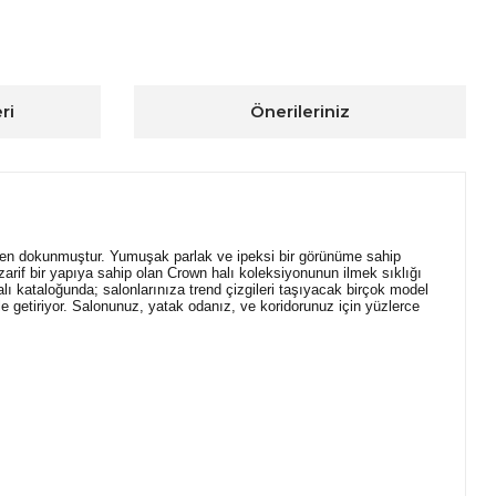
ri
Önerileriniz
ikten dokunmuştur. Yumuşak parlak ve ipeksi bir görünüme sahip
zarif bir yapıya sahip olan Crown halı koleksiyonunun ilmek sıklığı
lı kataloğunda; salonlarınıza trend çizgileri taşıyacak birçok model
le getiriyor. Salonunuz, yatak odanız, ve koridorunuz için yüzlerce