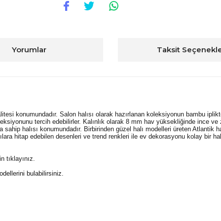
Yorumlar
Taksit Seçenekle
kalitesi konumundadır. Salon halısı olarak hazırlanan koleksiyonun bambu ipl
eksiyonunu tercih edebilirler. Kalınlık olarak 8 mm hav yüksekliğinde ince ve 
sahip halısı konumundadır. Birbirinden güzel halı modelleri üreten Atlantik ha
ılara hitap edebilen desenleri ve trend renkleri ile ev dekorasyonu kolay bir ha
in tıklayınız.
llerini bulabilirsiniz.