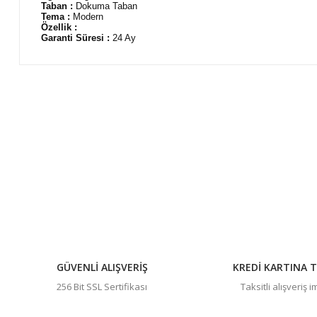
Taban :
Dokuma Taban
Tema :
Modern
Özellik :
Garanti Süresi :
24 Ay
Bu ürünün fiyat bilgisi, resim, ürün açıklamalarında ve diğer 
Görüş ve önerileriniz için teşekkür ederiz.
Ürün resmi kalitesiz, bozuk veya görüntülenemiyor.
Ürün açıklamasında eksik bilgiler bulunuyor.
Ürün bilgilerinde hatalar bulunuyor.
Ürün fiyatı diğer sitelerden daha pahalı.
Bu ürüne benzer farklı alternatifler olmalı.
GÜVENLİ ALIŞVERİŞ
KREDİ KARTINA T
256 Bit SSL Sertifikası
Taksitli alışveriş 