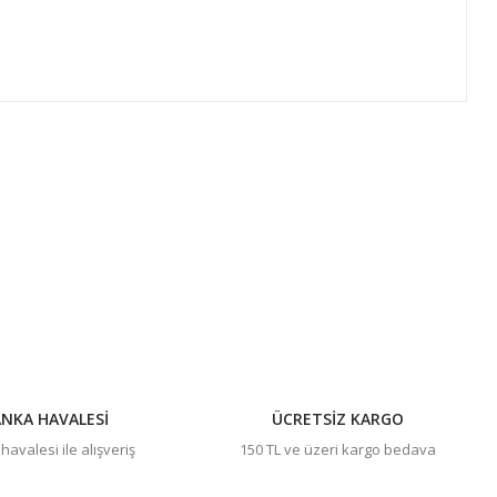
ıza iletebilirsiniz.
NKA HAVALESİ
ÜCRETSİZ KARGO
avalesi ile alışveriş
150 TL ve üzeri kargo bedava