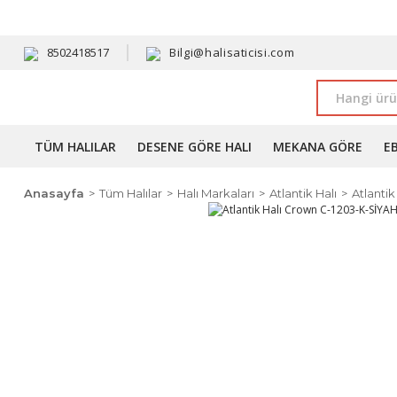
HAVALE 
8502418517
Bilgi@halisaticisi.com
TÜM HALILAR
DESENE GÖRE HALI
MEKANA GÖRE
E
Anasayfa
Tüm Halılar
Halı Markaları
Atlantik Halı
Atlanti