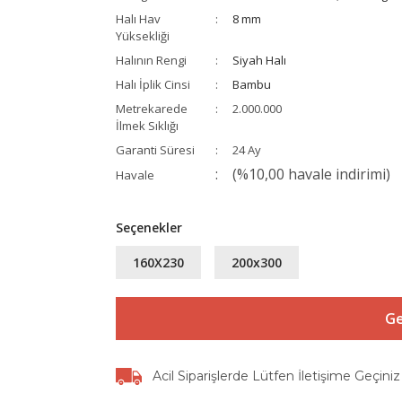
Halı Hav
8 mm
Yüksekliği
Halının Rengi
Siyah Halı
Halı İplik Cinsi
Bambu
Metrekarede
2.000.000
İlmek Sıklığı
Garanti Süresi
24 Ay
(%10,00 havale indirimi)
Havale
Seçenekler
160X230
200x300
Ge
Acil Siparişlerde Lütfen İletişime Geçiniz