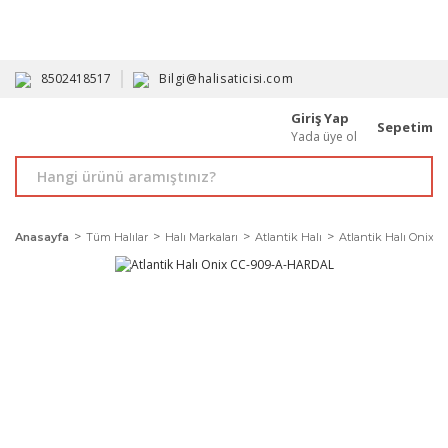
HAVALE İLE ALIMDA %10'A VARAN İNDİRİM - ÜYELERE ÖZEL
PROMOSYONLAR
8502418517
Bilgi@halisaticisi.com
Giriş Yap
Sepetim
Yada üye ol
Anasayfa
Tüm Halılar
Halı Markaları
Atlantik Halı
Atlantik Halı Onix