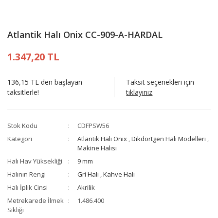
Atlantik Halı Onix CC-909-A-HARDAL
1.347,20 TL
136,15 TL den başlayan
Taksit seçenekleri için
taksitlerle!
tıklayınız
Stok Kodu
CDFPSW56
Kategori
Atlantik Halı Onix
,
Dikdörtgen Halı Modelleri
,
Makine Halısı
Halı Hav Yüksekliği
9 mm
Halının Rengi
Gri Halı
,
Kahve Halı
Halı İplik Cinsi
Akrilik
Metrekarede İlmek
1.486.400
Sıklığı