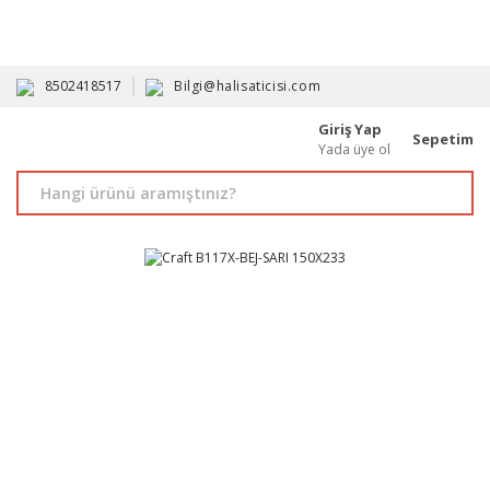
HAVALE İLE ALIMDA %10'A VARAN İNDİRİM - ÜYELERE ÖZEL
PROMOSYONLAR
8502418517
Bilgi@halisaticisi.com
Giriş Yap
Sepetim
Yada üye ol