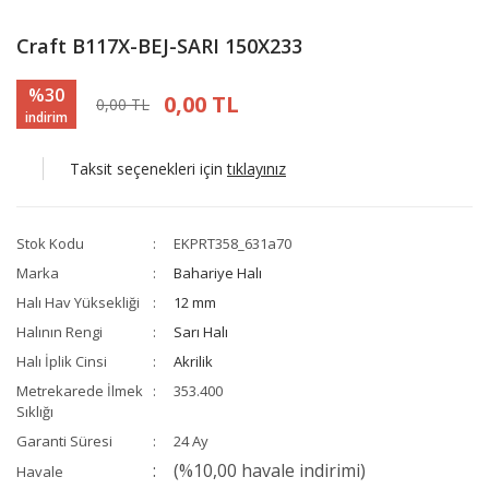
Craft B117X-BEJ-SARI 150X233
%30
0,00 TL
0,00 TL
indirim
Taksit seçenekleri için
tıklayınız
Stok Kodu
EKPRT358_631a70
Marka
Bahariye Halı
Halı Hav Yüksekliği
12 mm
Halının Rengi
Sarı Halı
Halı İplik Cinsi
Akrilik
Metrekarede İlmek
353.400
Sıklığı
Garanti Süresi
24 Ay
(%10,00 havale indirimi)
Havale