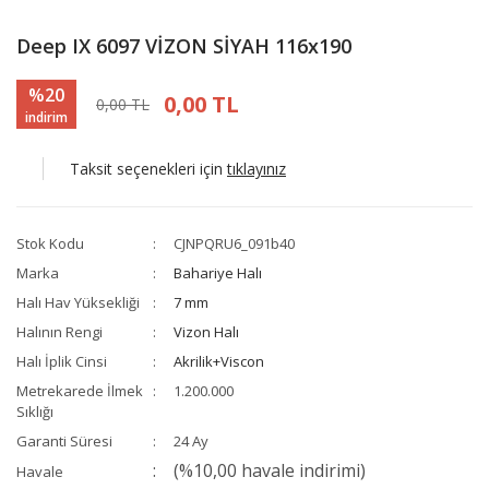
Deep IX 6097 VİZON SİYAH 116x190
%20
0,00 TL
0,00 TL
indirim
Taksit seçenekleri için
tıklayınız
Stok Kodu
CJNPQRU6_091b40
Marka
Bahariye Halı
Halı Hav Yüksekliği
7 mm
Halının Rengi
Vizon Halı
Halı İplik Cinsi
Akrilik+Viscon
Metrekarede İlmek
1.200.000
Sıklığı
Garanti Süresi
24 Ay
(%10,00 havale indirimi)
Havale