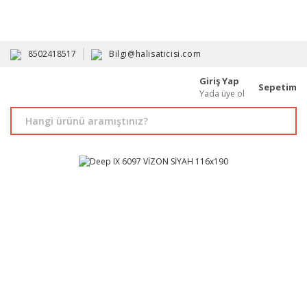
HAVALE İLE ALIMDA %10'A VARAN İNDİRİM - ÜYELERE ÖZEL
PROMOSYONLAR
8502418517
Bilgi@halisaticisi.com
Giriş Yap
Sepetim
Yada üye ol