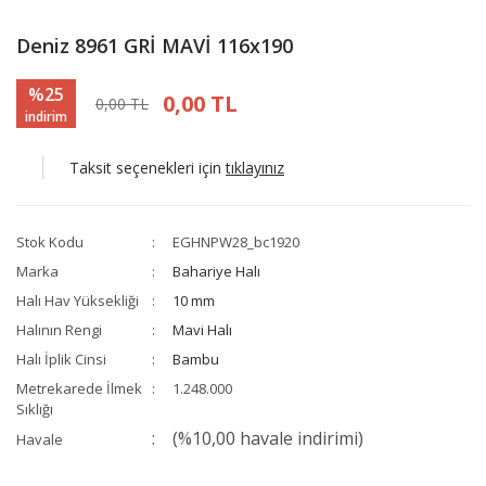
Deniz 8961 GRİ MAVİ 116x190
%25
0,00 TL
0,00 TL
indirim
Taksit seçenekleri için
tıklayınız
Stok Kodu
EGHNPW28_bc1920
Marka
Bahariye Halı
Halı Hav Yüksekliği
10 mm
Halının Rengi
Mavi Halı
Halı İplik Cinsi
Bambu
Metrekarede İlmek
1.248.000
Sıklığı
(%10,00 havale indirimi)
Havale