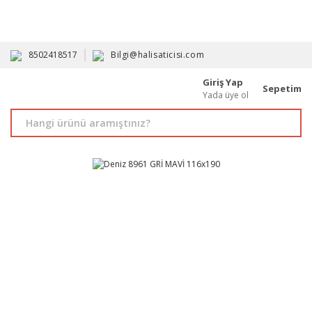
HAVALE İLE ALIMDA %10'A VARAN İNDİRİM - ÜYELERE ÖZEL
PROMOSYONLAR
8502418517
Bilgi@halisaticisi.com
Giriş Yap
Sepetim
Yada üye ol