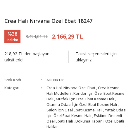
Crea Halı Nirvana Özel Ebat 18247
%38
2.166,29 TL
3.494,01 TL
indirim
218,92 TL den başlayan
Taksit seçenekleri için
taksitlerle!
tıklayınız
Stok Kodu
ADLNR128
Kategori
Crea Halı Nirvana Özel Ebat
,
Crea Kesme
Halı Modelleri
,
Koridor İçin Özel Ebat Kesme
Halı
,
Mutfak İçin Özel Ebat Kesme Halı
,
Oturma Odası İçin Özel Ebat Kesme Halı
,
Salon İçin Özel Ebat Kesme Halı
,
Yatak Odası
İçin Özel Ebat Kesme Halı
,
Eskitme Desenli
Özel Ebatlı Halı
,
Dokuma Tabanlı Özel Ebatlı
Halılar