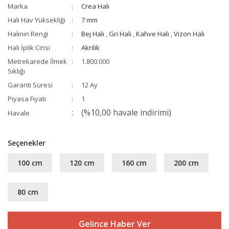
Marka
Crea Halı
Halı Hav Yüksekliği
7 mm
Halının Rengi
Bej Halı
,
Gri Halı
,
Kahve Halı
,
Vizon Halı
Halı İplik Cinsi
Akrilik
Metrekarede İlmek
1.800.000
Sıklığı
Garanti Süresi
12 Ay
Piyasa Fiyatı
1
(%10,00 havale indirimi)
Havale
Seçenekler
100 cm
120 cm
160 cm
200 cm
80 cm
Gelince Haber Ver