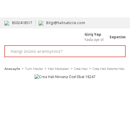
HAVALE İLE ALIMDA %10'A VARAN İNDİRİM - ÜYELERE ÖZEL
PROMOSYONLAR
8502418517
Bilgi@halisaticisi.com
Giriş Yap
Sepetim
Yada üye ol
Anasayfa
Tüm Halılar
Halı Markaları
Crea Halı
Crea Halı Kesme Halı Mod