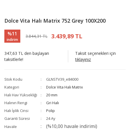
Dolce Vita Halı Matrix 752 Grey 100X200
%11
3.439,89 TL
3.844,31 TL
indirim
347,63 TL den başlayan
Taksit seçenekleri için
taksitlerle!
tıklayınız
Stok Kodu
GLNSTV39_e84000
Kategori
Dolce Vita Halı Matrix
Halı Hav Yüksekliği
20 mm
Halının Rengi
Gri Halı
Halı İplik Cinsi
Polip
Garanti Süresi
24 Ay
(%10,00 havale indirimi)
Havale