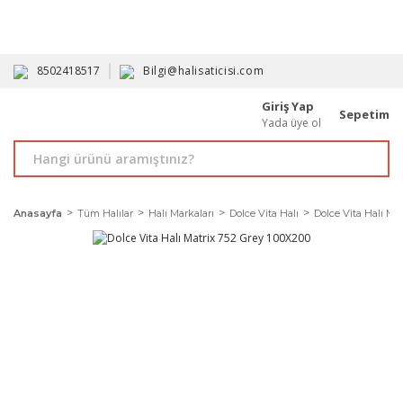
HAVALE İLE ALIMDA %10'A VARAN İNDİRİM - ÜYELERE ÖZEL
PROMOSYONLAR
8502418517
Bilgi@halisaticisi.com
Giriş Yap
Sepetim
Yada üye ol
Anasayfa
Tüm Halılar
Halı Markaları
Dolce Vita Halı
Dolce Vita Halı Mat