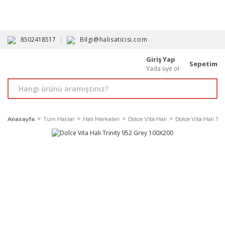
HAVALE İLE ALIMDA %10'A VARAN İNDİRİM - ÜYELERE ÖZEL
PROMOSYONLAR
8502418517
Bilgi@halisaticisi.com
Giriş Yap
Sepetim
Yada üye ol
Anasayfa
Tüm Halılar
Halı Markaları
Dolce Vita Halı
Dolce Vita Halı Tri