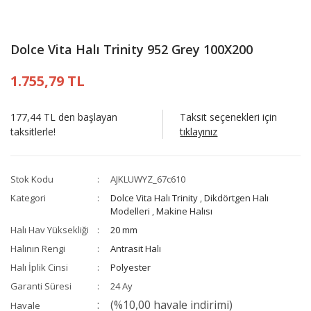
Dolce Vita Halı Trinity 952 Grey 100X200
1.755,79 TL
177,44 TL den başlayan
Taksit seçenekleri için
taksitlerle!
tıklayınız
Stok Kodu
AJKLUWYZ_67c610
Kategori
Dolce Vita Halı Trinity
,
Dikdörtgen Halı
Modelleri
,
Makine Halısı
Halı Hav Yüksekliği
20 mm
Halının Rengi
Antrasit Halı
Halı İplik Cinsi
Polyester
Garanti Süresi
24 Ay
(%10,00 havale indirimi)
Havale