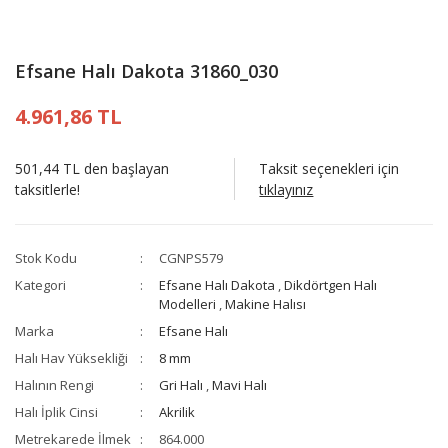
Efsane Halı Dakota 31860_030
4.961,86 TL
501,44 TL den başlayan
Taksit seçenekleri için
taksitlerle!
tıklayınız
Stok Kodu
CGNPS579
Kategori
Efsane Halı Dakota
,
Dikdörtgen Halı
Modelleri
,
Makine Halısı
Marka
Efsane Halı
Halı Hav Yüksekliği
8 mm
Halının Rengi
Gri Halı
,
Mavi Halı
Halı İplik Cinsi
Akrilik
Metrekarede İlmek
864.000