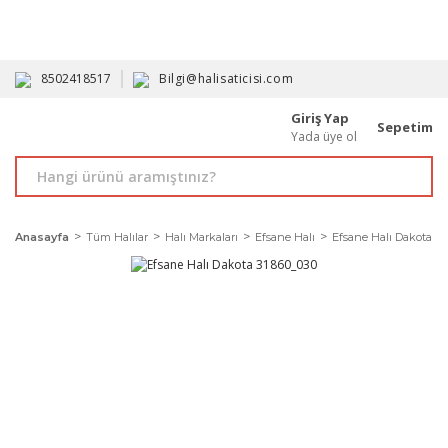
HAVALE İLE ALIMDA %10'A VARAN İNDİRİM - ÜYELERE ÖZEL
PROMOSYONLAR
8502418517
Bilgi@halisaticisi.com
Giriş Yap
Sepetim
Yada üye ol
Anasayfa
Tüm Halılar
Halı Markaları
Efsane Halı
Efsane Halı Dakota