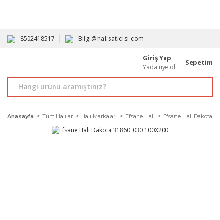
HAVALE İLE ALIMDA %10'A VARAN İNDİRİM - ÜYELERE ÖZEL
PROMOSYONLAR
8502418517
Bilgi@halisaticisi.com
Giriş Yap
Sepetim
Yada üye ol
Anasayfa
Tüm Halılar
Halı Markaları
Efsane Halı
Efsane Halı Dakota