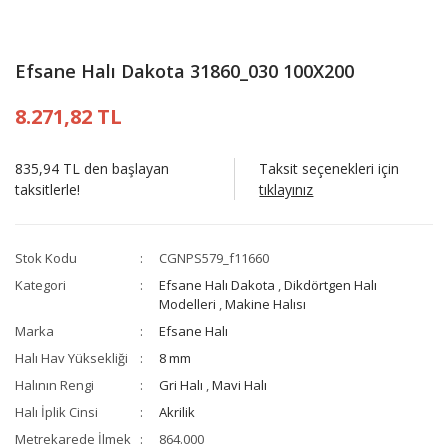
Efsane Halı Dakota 31860_030 100X200
8.271,82 TL
835,94 TL den başlayan
Taksit seçenekleri için
taksitlerle!
tıklayınız
Stok Kodu
CGNPS579_f11660
Kategori
Efsane Halı Dakota
,
Dikdörtgen Halı
Modelleri
,
Makine Halısı
Marka
Efsane Halı
Halı Hav Yüksekliği
8 mm
Halının Rengi
Gri Halı
,
Mavi Halı
Halı İplik Cinsi
Akrilik
Metrekarede İlmek
864.000