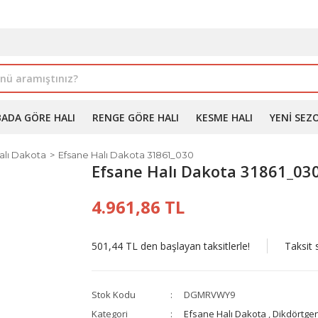
İLE ALIMDA %10'A VARAN İNDİRİM - ÜYELERE ÖZEL PROM
BADA GÖRE HALI
RENGE GÖRE HALI
KESME HALI
YENI SEZ
alı Dakota
Efsane Halı Dakota 31861_030
Efsane Halı Dakota 31861_03
4.961,86 TL
501,44 TL den başlayan taksitlerle!
Taksit 
Stok Kodu
DGMRVWY9
Kategori
Efsane Halı Dakota
,
Dikdörtgen