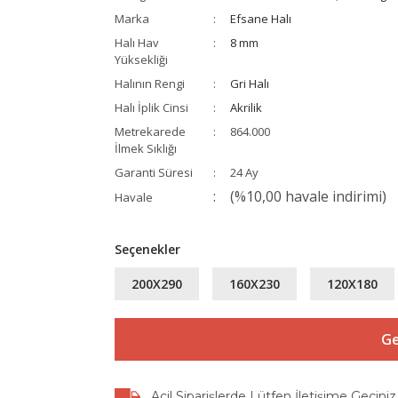
Marka
Efsane Halı
Halı Hav
8 mm
Yüksekliği
Halının Rengi
Gri Halı
Halı İplik Cinsi
Akrilik
Metrekarede
864.000
İlmek Sıklığı
Garanti Süresi
24 Ay
(%10,00 havale indirimi)
Havale
Seçenekler
200X290
160X230
120X180
Ge
Acil Siparişlerde Lütfen İletişime Geçiniz