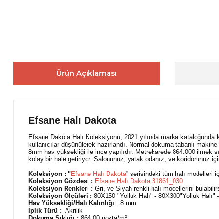
Ürün Açıklaması
Efsane Halı Dakota
Efsane Dakota Halı Koleksiyonu, 2021 yılında marka kataloğunda ku
kullanıcılar düşünülerek hazırlandı. Normal dokuma tabanlı makine 
8mm hav yüksekliği ile ince yapılıdır. Metrekarede 864.000 ilmek sı
kolay bir hale getiriyor. Salonunuz, yatak odanız, ve koridorunuz i
Koleksiyon : "
Efsane Halı D
akota
” serisindeki tüm halı modelleri iç
Koleksiyon Gözdesi :
Efsane Halı Dakota 31861_030
Koleksiyon Renkleri :
Gri, ve Siyah renkli halı modellerini bulabilir
Koleksiyon Ölçüleri :
80X150 "Yolluk Halı" - 80X300"Yolluk Halı
Hav Yüksekliği/Halı Kalınlığı
: 8 mm
İplik Türü :
Akrilik
Dokuma Sıklığı :
864.00
nokta/m²