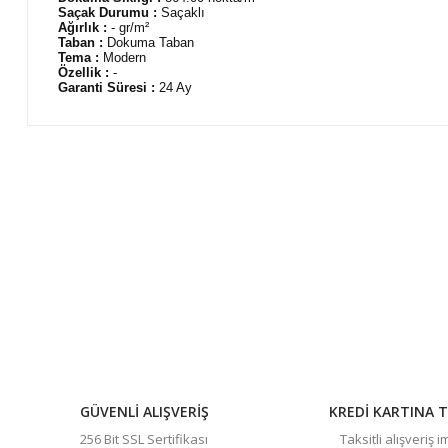
Saçak Durumu :
Saçaklı
Ağırlık :
- gr/m²
Taban :
Dokuma Taban
Tema :
Modern
Özellik :
-
Garanti Süresi :
24 Ay
Bu ürünün fiyat bilgisi, resim, ürün açıklamalarında ve diğer 
Görüş ve önerileriniz için teşekkür ederiz.
Ürün resmi kalitesiz, bozuk veya görüntülenemiyor.
Ürün açıklamasında eksik bilgiler bulunuyor.
Ürün bilgilerinde hatalar bulunuyor.
Ürün fiyatı diğer sitelerden daha pahalı.
Bu ürüne benzer farklı alternatifler olmalı.
GÜVENLİ ALIŞVERİŞ
KREDİ KARTINA T
256 Bit SSL Sertifikası
Taksitli alışveriş 