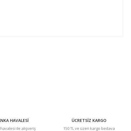
ıza iletebilirsiniz.
NKA HAVALESİ
ÜCRETSİZ KARGO
avalesi ile alışveriş
150 TL ve üzeri kargo bedava