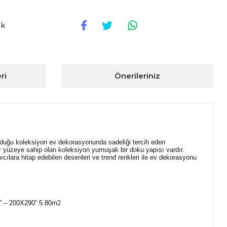
ok
ri
Önerileriniz
nduğu koleksiyon ev dekorasyonunda sadeliği tercih eden
ir yüzeye sahip olan koleksiyon yumuşak bir doku yapısı vardır.
cılara hitap edebilen desenleri ve trend renkleri ile ev dekorasyonu
2” – 200X290” 5.80m2