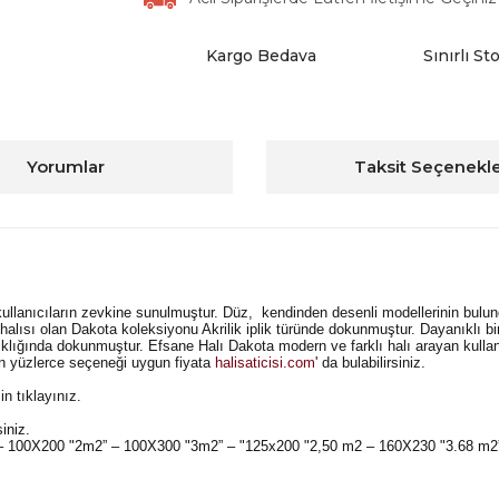
Kargo Bedava
Sınırlı St
Yorumlar
Taksit Seçenekle
llanıcıların zevkine sunulmuştur. Düz, kendinden desenli modellerinin bulu
halısı olan Dakota koleksiyonu Akrilik iplik türünde dokunmuştur. Dayanıklı b
klığında dokunmuştur. Efsane Halı Dakota modern ve farklı halı arayan kullanı
çin yüzlerce seçeneği uygun fiyata
halisaticisi.com
' da bulabilirsiniz.
in tıklayınız.
siniz.
" – 100X200 "2m2” – 100X300 "3m2” – "125x200 "2,50 m2 – 160X230 "3.68 m