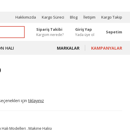
OSYONLAR
Hakkımızda
Kargo Süreci
Blog
İletişim
Kargo Takip
Sipariş Takibi
Giriş Yap
Sepetim
Kargom nerede?
Yada üye ol
ON HALI
MARKALAR
KAMPANYALAR
0
seçenekleri için
tıklayınız
 Halı Modelleri
,
Makine Halısı