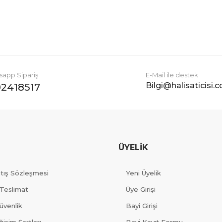
Gönder
app Sipariş
E-Mail ile destek
Bilgi@halisaticisi.
2418517
ÜYELİK
atış Sözleşmesi
Yeni Üyelik
Teslimat
Üye Girişi
Güvenlik
Bayi Girişi