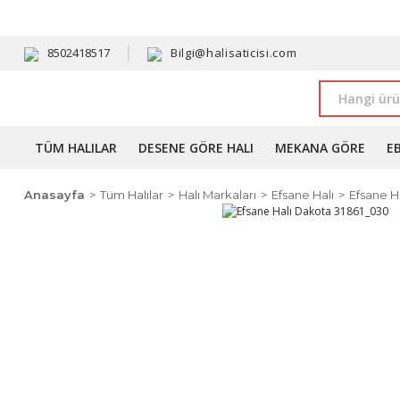
HAVALE 
8502418517
Bilgi@halisaticisi.com
TÜM HALILAR
DESENE GÖRE HALI
MEKANA GÖRE
E
Anasayfa
Tüm Halılar
Halı Markaları
Efsane Halı
Efsane H