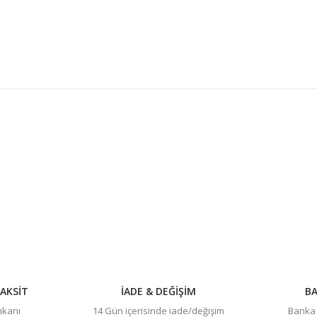
konularda yetersiz gördüğünüz noktaları öneri formunu kullanarak tarafım
Bu ürüne ilk yorumu siz yapın!
Yorum Yaz
AKSİT
İADE & DEĞİŞİM
BA
imkanı
14 Gün içerisinde iade/değişim
Banka h