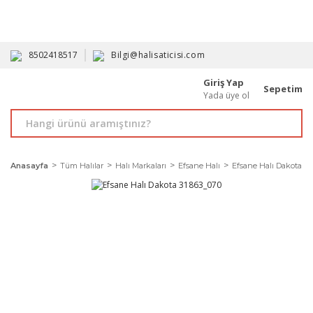
HAVALE İLE ALIMDA %10'A VARAN İNDİRİM - ÜYELERE ÖZEL
PROMOSYONLAR
8502418517
Bilgi@halisaticisi.com
Giriş Yap
Sepetim
Yada üye ol
Anasayfa
Tüm Halılar
Halı Markaları
Efsane Halı
Efsane Halı Dakota