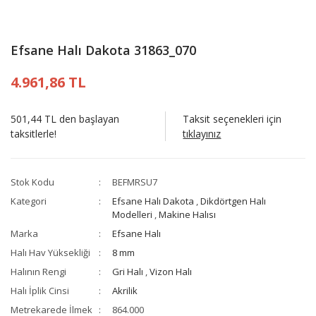
Efsane Halı Dakota 31863_070
4.961,86 TL
501,44 TL den başlayan
Taksit seçenekleri için
taksitlerle!
tıklayınız
Stok Kodu
BEFMRSU7
Kategori
Efsane Halı Dakota
,
Dikdörtgen Halı
Modelleri
,
Makine Halısı
Marka
Efsane Halı
Halı Hav Yüksekliği
8 mm
Halının Rengi
Gri Halı
,
Vizon Halı
Halı İplik Cinsi
Akrilik
Metrekarede İlmek
864.000