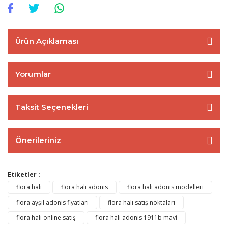
Ürün Açıklaması
Yorumlar
Taksit Seçenekleri
Önerileriniz
Etiketler :
flora halı
flora halı adonis
flora halı adonis modelleri
flora ayşıl adonis fiyatları
flora halı satış noktaları
flora halı online satış
flora halı adonis 1911b mavi