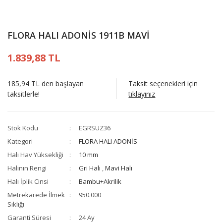
FLORA HALI ADONİS 1911B MAVİ
1.839,88 TL
185,94 TL den başlayan
Taksit seçenekleri için
taksitlerle!
tıklayınız
Stok Kodu
EGRSUZ36
Kategori
FLORA HALI ADONİS
Halı Hav Yüksekliği
10 mm
Halının Rengi
Gri Halı
,
Mavi Halı
Halı İplik Cinsi
Bambu+Akrilik
Metrekarede İlmek
950.000
Sıklığı
Garanti Süresi
24 Ay