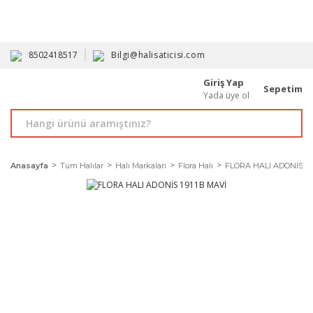
HAVALE İLE ALIMDA %10'A VARAN İNDİRİM - ÜYELERE ÖZEL
PROMOSYONLAR
8502418517
Bilgi@halisaticisi.com
Giriş Yap
Sepetim
Yada üye ol
Anasayfa
Tüm Halılar
Halı Markaları
Flora Halı
FLORA HALI ADONİS