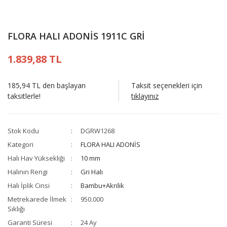
FLORA HALI ADONİS 1911C GRİ
1.839,88 TL
185,94 TL den başlayan
Taksit seçenekleri için
taksitlerle!
tıklayınız
Stok Kodu
DGRW1268
Kategori
FLORA HALI ADONİS
Halı Hav Yüksekliği
10 mm
Halının Rengi
Gri Halı
Halı İplik Cinsi
Bambu+Akrilik
Metrekarede İlmek
950.000
Sıklığı
Garanti Süresi
24 Ay