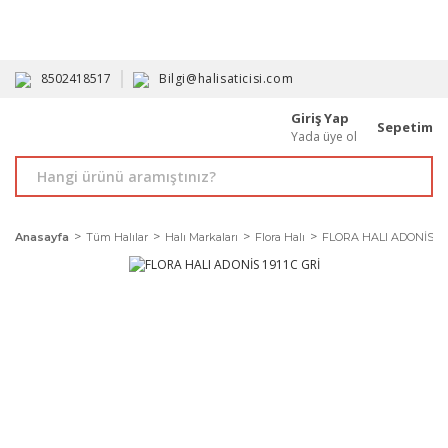
HAVALE İLE ALIMDA %10'A VARAN İNDİRİM - ÜYELERE ÖZEL
PROMOSYONLAR
8502418517
Bilgi@halisaticisi.com
Giriş Yap
Sepetim
Yada üye ol
Anasayfa
Tüm Halılar
Halı Markaları
Flora Halı
FLORA HALI ADONİS