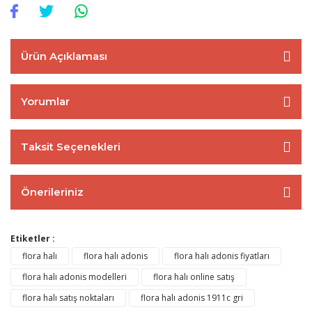
Ürün Açıklaması
Yorumlar
Taksit Seçenekleri
Önerileriniz
Etiketler :
flora halı
flora halı adonis
flora halı adonis fiyatları
flora halı adonis modelleri
flora halı online satış
flora halı satış noktaları
flora halı adonis 1911c gri