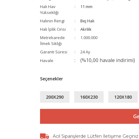
Halı Hav
11 mm
Yüksekliği
Halının Rengi
Bej Halı
Halı İplik Cinsi
Akrilik
Metrekarede
1.000.000
İlmek Sıklığı
Garanti Süresi
24 Ay
(%10,00 havale indirimi)
Havale
Seçenekler
200X290
160X230
120X180
Ge
Acil Siparişlerde Lütfen İletişime Geçiniz