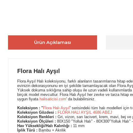
Ürün Açıklaması
Flora Halı Ayşıl
Flora Ayşıl Halı koleksiyonu, farklı alanların tasarımlarına hitap 
evinizin dekorasyonunu en iyi şekilde tamamlayacak olan Flora Ayşı
Yüksek dokuma sıklığına sahip oluşu ile uzun vadeli kullanımlarda da
birçok model mevcuttur. Flora Halı Ayşıl her zevke ve tarza hitap ed
uygun fiyata
halisaticisi.com
' da bulabilirsiniz.
Koleksiyon : "
Flora Halı Ayşıl
” serisindeki tüm halı modelleri için t
Koleksiyon Gözdesi :
FLORA HALI AYŞIL 4686 ABEJ
Koleksiyon Renkleri :
Gri, vizon, sarı lacivert, krem, mavi, bej ve 
Koleksiyon Ölçüleri :
80X150 "Yolluk Halı" - 80X300"Yolluk Halı
Hav Yüksekliği/Halı Kalınlığı :
11 mm
İplik Türü :
Bambu + Akrilik