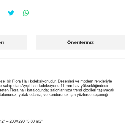
ri
Önerileriniz
zel bir Flora Halı koleksiyonudur. Desenleri ve modern renkleriyle
ye sahip olan Ayşıl halı koleksiyonu 11 mm hav yüksekliğindedir.
eten Flora halı kataloğunda; salonlarınıza trend çizgileri taşıyacak
. Salonunuz, yatak odanız, ve koridorunuz için yüzlerce seçeneği
m2" – 200X290 "5.80 m2"