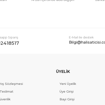
Gönder
app Sipariş
E-Mail ile destek
Bilgi@halisaticisi.
2418517
ÜYELİK
atış Sözleşmesi
Yeni Üyelik
Teslimat
Üye Girişi
Güvenlik
Bayi Girişi