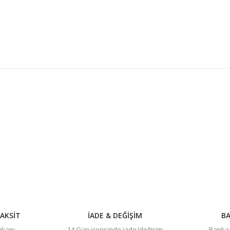
konularda yetersiz gördüğünüz noktaları öneri formunu kullanarak tarafım
Bu ürüne ilk yorumu siz yapın!
Yorum Yaz
AKSİT
İADE & DEĞİŞİM
BA
imkanı
14 Gün içerisinde iade/değişim
Banka h