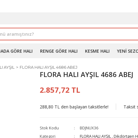
İLE ALIMDA %10'A VARAN İNDİRİM - ÜYELERE ÖZEL PROM
BADA GÖRE HALI
RENGE GÖRE HALI
KESME HALI
YENI SEZ
I AYŞIL
FLORA HALI AYŞIL 4686 ABEJ
FLORA HALI AYŞIL 4686 ABEJ
2.857,72 TL
288,80 TL den başlayan taksitlerle!
Taksit 
Stok Kodu
BDJNUX36
Kategori
FLORA HALI AYŞIL
,
Dikdörtgen H