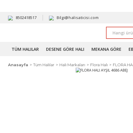
HAVALE 
8502418517
Bilgi@halisaticisi.com
TÜM HALILAR
DESENE GÖRE HALI
MEKANA GÖRE
E
Anasayfa
Tüm Halılar
Halı Markaları
Flora Halı
FLORA HAL