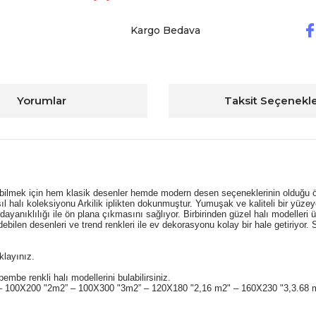
Kargo Bedava
Yorumlar
Taksit Seçenekle
edebilmek için hem klasik desenler hemde modern desen seçeneklerinin olduğu ö
l halı koleksiyonu Arkilik iplikten dokunmuştur. Yumuşak ve kaliteli bir yüze
yanıklılığı ile ön plana çıkmasını sağlıyor. Birbirinden güzel halı modelleri ür
ebilen desenleri ve trend renkleri ile ev dekorasyonu kolay bir hale getiriyor
ıklayınız.
pembe renkli halı modellerini bulabilirsiniz.
" – 100X200 "2m2” – 100X300 "3m2” – 120X180 "2,16 m2" – 160X230 "3,3.68 