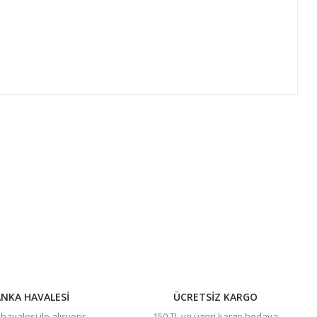
ıza iletebilirsiniz.
NKA HAVALESİ
ÜCRETSİZ KARGO
avalesi ile alışveriş
150 TL ve üzeri kargo bedava