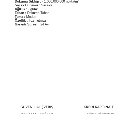
Dokuma Sıklığı :
- 1.000.000.000 nokta/m²
Saçak Durumu :
Saçaklı
Ağırlık :
- gr/m²
Taban :
Dokuma Taban
Tema :
Modern
Özellik :
Toz Tutmaz
Garanti Süresi :
24 Ay
Bu ürünün fiyat bilgisi, resim, ürün açıklamalarında ve diğer 
Görüş ve önerileriniz için teşekkür ederiz.
Ürün resmi kalitesiz, bozuk veya görüntülenemiyor.
Ürün açıklamasında eksik bilgiler bulunuyor.
Ürün bilgilerinde hatalar bulunuyor.
Ürün fiyatı diğer sitelerden daha pahalı.
Bu ürüne benzer farklı alternatifler olmalı.
GÜVENLİ ALIŞVERİŞ
KREDİ KARTINA T
256 Bit SSL Sertifikası
Taksitli alışveriş 