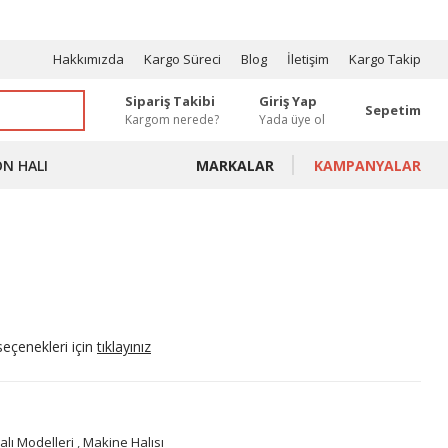
OSYONLAR
Hakkımızda
Kargo Süreci
Blog
İletişim
Kargo Takip
Sipariş Takibi
Giriş Yap
Sepetim
Kargom nerede?
Yada üye ol
ON HALI
MARKALAR
KAMPANYALAR
seçenekleri için
tıklayınız
alı Modelleri
,
Makine Halısı