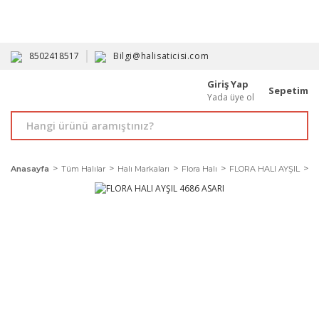
HAVALE İLE ALIMDA %10'A VARAN İNDİRİM - ÜYELERE ÖZEL
PROMOSYONLAR
8502418517
Bilgi@halisaticisi.com
Giriş Yap
Sepetim
Yada üye ol
Anasayfa
Tüm Halılar
Halı Markaları
Flora Halı
FLORA HALI AYŞIL
F