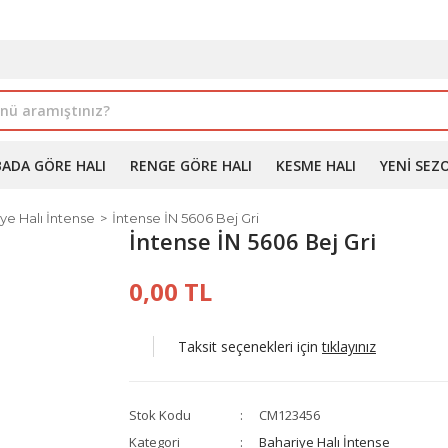
İLE ALIMDA %10'A VARAN İNDİRİM - ÜYELERE ÖZEL PROM
BADA GÖRE HALI
RENGE GÖRE HALI
KESME HALI
YENI SEZ
ye Halı İntense
İntense İN 5606 Bej Gri
İntense İN 5606 Bej Gri
0,00 TL
Taksit seçenekleri için
tıklayınız
Stok Kodu
CM123456
Kategori
Bahariye Halı İntense