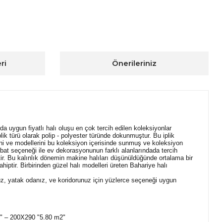
ri
Önerileriniz
a uygun fiyatlı halı oluşu en çok tercih edilen koleksiyonlar
ik türü olarak polip - polyester türünde dokunmuştur. Bu iplik
ini ve modellerini bu koleksiyon içerisinde sunmuş ve koleksiyon
 ebat seçeneği ile ev dekorasyonunun farklı alanlarındada tercih
iptir. Bu kalınlık dönemin makine halıları düşünüldüğünde ortalama bir
hiptir. Birbirinden güzel halı modelleri üreten Bahariye halı
unuz, yatak odanız, ve koridorunuz için yüzlerce seçeneği uygun
2" – 200X290 "5.80 m2"