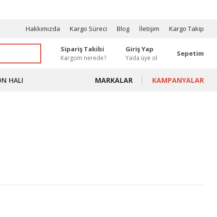
OSYONLAR
Hakkımızda
Kargo Süreci
Blog
İletişim
Kargo Takip
Sipariş Takibi
Giriş Yap
Sepetim
Kargom nerede?
Yada üye ol
ON HALI
MARKALAR
KAMPANYALAR