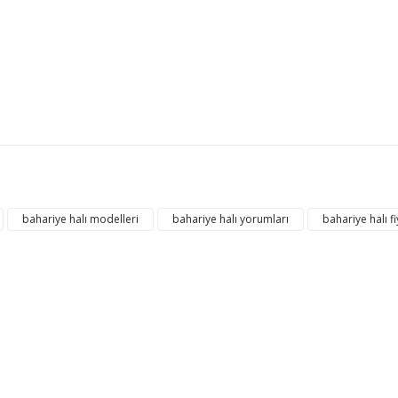
konularda yetersiz gördüğünüz noktaları öneri formunu kullanarak tarafım
Bu ürüne ilk yorumu siz yapın!
bahariye halı modelleri
bahariye halı yorumları
bahariye halı fi
Yorum Yaz