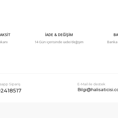
Gönder
AKSİT
İADE & DEĞİŞİM
BA
imkanı
14 Gün içerisinde iade/değişim
Banka h
app Sipariş
E-Mail ile destek
Bilgi@halisaticisi.
2418517