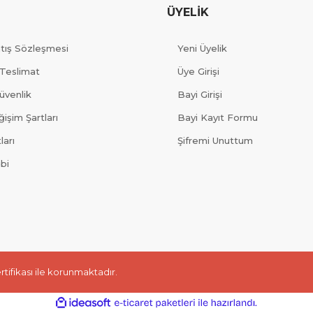
ÜYELİK
atış Sözleşmesi
Yeni Üyelik
Teslimat
Üye Girişi
Güvenlik
Bayi Girişi
işim Şartları
Bayi Kayıt Formu
ları
Şifremi Unuttum
ibi
ertifikası ile korunmaktadır.
ile
ideasoft
e-