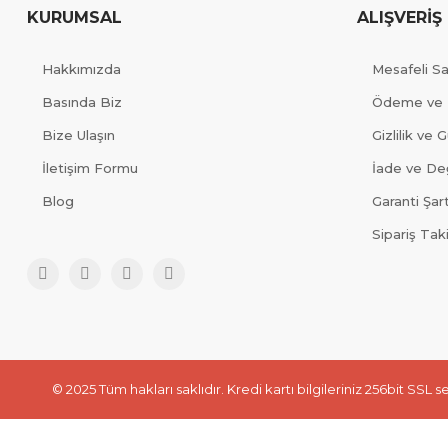
KURUMSAL
ALIŞVERİŞ
Hakkımızda
Mesafeli S
Basında Biz
Ödeme ve 
Bize Ulaşın
Gizlilik ve 
İletişim Formu
İade ve Değ
Blog
Garanti Şart
Sipariş Tak
© 2025 Tüm hakları saklıdır. Kredi kartı bilgileriniz 256bit SSL s