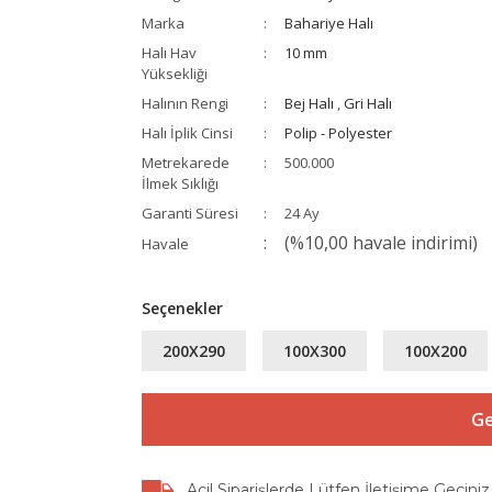
Marka
Bahariye Halı
Halı Hav
10 mm
Yüksekliği
Halının Rengi
Bej Halı
,
Gri Halı
Halı İplik Cinsi
Polip - Polyester
Metrekarede
500.000
İlmek Sıklığı
Garanti Süresi
24 Ay
(%10,00 havale indirimi)
Havale
Seçenekler
200X290
100X300
100X200
Ge
Acil Siparişlerde Lütfen İletişime Geçiniz