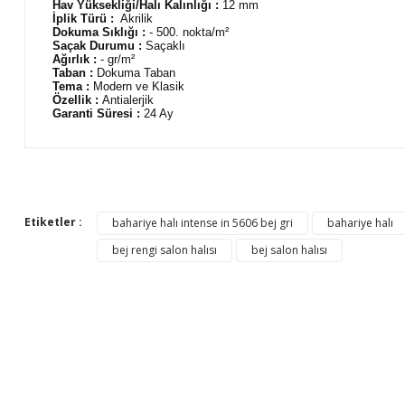
Hav Yüksekliği/Halı Kalınlığı :
12 mm
İplik Türü :
Akrilik
Dokuma Sıklığı :
- 500. nokta/m²
Saçak Durumu :
Saçaklı
Ağırlık :
- gr/m²
Taban :
Dokuma Taban
Tema :
Modern ve Klasik
Özellik :
Antialerjik
Garanti Süresi :
24 Ay
Bu ürünün fiyat bilgisi, resim, ürün açıklamalarında ve diğer 
Görüş ve önerileriniz için teşekkür ederiz.
Etiketler :
bahariye halı intense in 5606 bej gri
bahariye halı
Ürün resmi kalitesiz, bozuk veya görüntülenemiyor.
bej rengi salon halısı
bej salon halısı
Ürün açıklamasında eksik bilgiler bulunuyor.
Ürün bilgilerinde hatalar bulunuyor.
Ürün fiyatı diğer sitelerden daha pahalı.
Bu ürüne benzer farklı alternatifler olmalı.