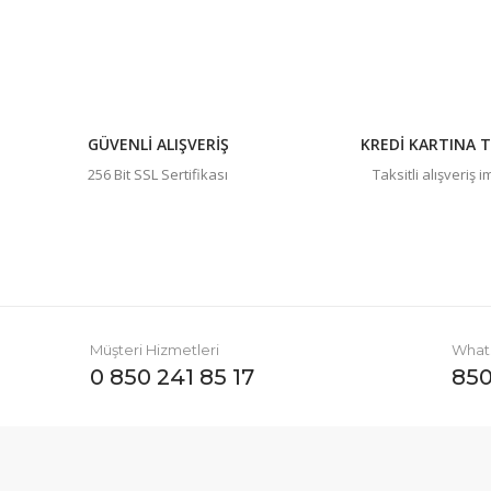
GÜVENLİ ALIŞVERİŞ
KREDİ KARTINA T
256 Bit SSL Sertifikası
Taksitli alışveriş 
Müşteri Hizmetleri
Whats
0 850 241 85 17
850