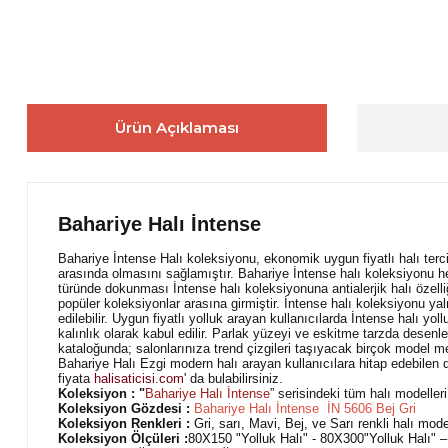
Ürün Açıklaması
Bahariye Halı İntense
Bahariye İntense Halı koleksiyonu, ekonomik uygun fiyatlı halı terci
arasında olmasını sağlamıştır. Bahariye İntense halı koleksiyonu hem
türünde dokunması İntense halı koleksiyonuna antialerjik halı özell
popüler koleksiyonlar arasına girmiştir. İntense halı koleksiyonu yal
edilebilir. Uygun fiyatlı yolluk arayan kullanıcılarda İntense halı y
kalınlık olarak kabul edilir. Parlak yüzeyi ve eskitme tarzda desenle
kataloğunda; salonlarınıza trend çizgileri taşıyacak birçok model m
Bahariye Halı Ezgi modern halı arayan kullanıcılara hitap edebilen 
fiyata
halisaticisi.com
' da bulabilirsiniz.
Koleksiyon : "
Bahariye Halı İntense
” serisindeki tüm halı modelleri 
Koleksiyon Gözdesi :
Bahariye Halı İntense İN 5606 Bej Gri
Koleksiyon Renkleri :
Gri, sarı, Mavi, Bej, ve Sarı renkli halı modell
Koleksiyon Ölçüleri :
80X150 "Yolluk Halı" - 80X300"Yolluk Halı