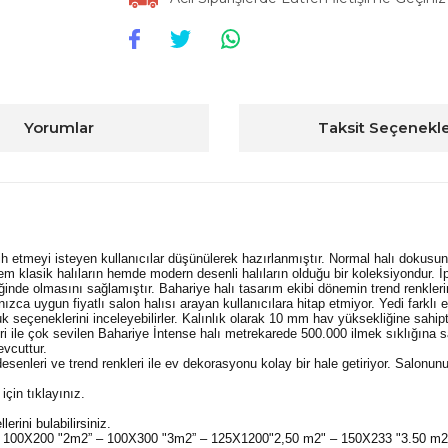
Yorumlar
Taksit Seçenekle
h etmeyi isteyen kullanıcılar düşünülerek hazırlanmıştır. Normal halı dokusund
 klasik halıların hemde modern desenli halıların olduğu bir koleksiyondur. İpl
iğinde olmasını sağlamıştır. Bahariye halı tasarım ekibi dönemin trend renkler
nızca uygun fiyatlı salon halısı arayan kullanıcılara hitap etmiyor. Yedi farklı
olluk seçeneklerini inceleyebilirler. Kalınlık olarak 10 mm hav yüksekliğine sah
ri ile çok sevilen Bahariye İntense halı metrekarede 500.000 ilmek sıklığına sa
evcuttur.
desenleri ve trend renkleri ile ev dekorasyonu kolay bir hale getiriyor. Salon
için tıklayınız.
erini bulabilirsiniz.
" – 100X200 "2m2” – 100X300 "3m2” – 125X1200"2,50 m2" – 150X233 "3.50 m