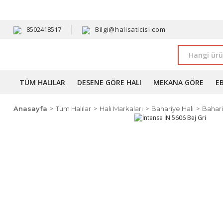
HAVALE 
8502418517
Bilgi@halisaticisi.com
TÜM HALILAR
DESENE GÖRE HALI
MEKANA GÖRE
E
Anasayfa
Tüm Halılar
Halı Markaları
Bahariye Halı
Bahari