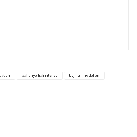
ıza iletebilirsiniz.
yatları
bahariye halı intense
bej halı modelleri