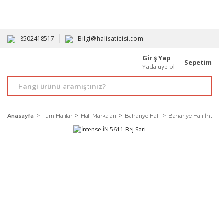
HAVALE İLE ALIMDA %10'A VARAN İNDİRİM - ÜYELERE ÖZEL
PROMOSYONLAR
8502418517
Bilgi@halisaticisi.com
Giriş Yap
Sepetim
Yada üye ol
Anasayfa
Tüm Halılar
Halı Markaları
Bahariye Halı
Bahariye Halı İnte