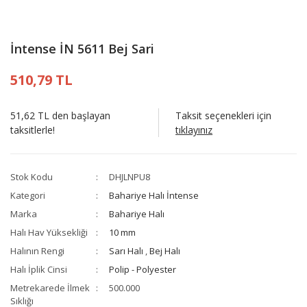
İntense İN 5611 Bej Sari
510,79 TL
51,62 TL den başlayan
Taksit seçenekleri için
taksitlerle!
tıklayınız
Stok Kodu
DHJLNPU8
Kategori
Bahariye Halı İntense
Marka
Bahariye Halı
Halı Hav Yüksekliği
10 mm
Halının Rengi
Sarı Halı
,
Bej Halı
Halı İplik Cinsi
Polip - Polyester
Metrekarede İlmek
500.000
Sıklığı