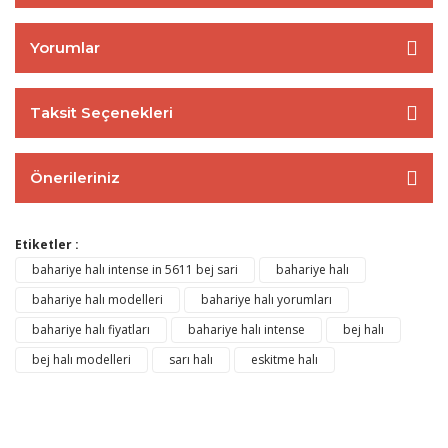
Yorumlar
Taksit Seçenekleri
Önerileriniz
Etiketler :
bahariye halı intense in 5611 bej sari
bahariye halı
bahariye halı modelleri
bahariye halı yorumları
bahariye halı fiyatları
bahariye halı intense
bej halı
bej halı modelleri
sarı halı
eskitme halı